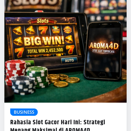
BUSINESS
Rahasia Slot Gacor Hari Ini: Strategi
Menang Maksimal di AROMA4D