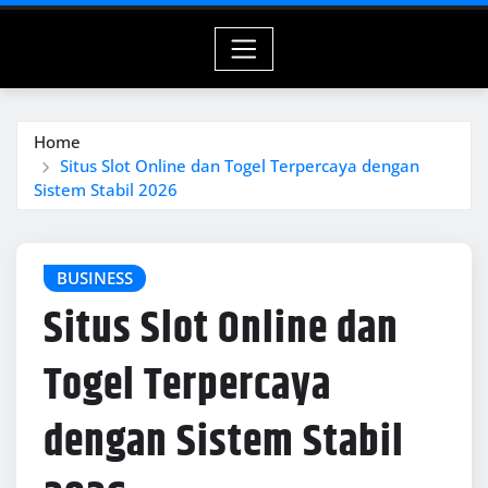
Home
Situs Slot Online dan Togel Terpercaya dengan
Sistem Stabil 2026
BUSINESS
Situs Slot Online dan
Togel Terpercaya
dengan Sistem Stabil