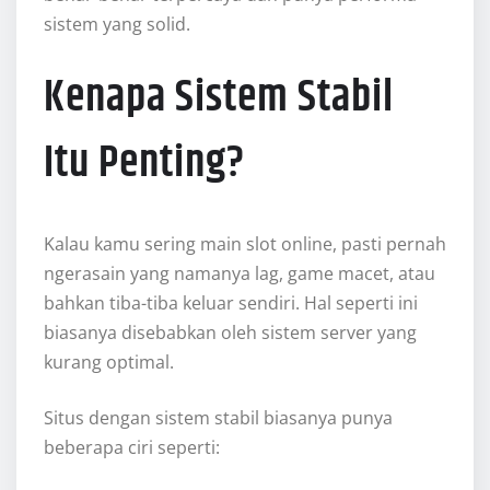
sistem yang solid.
Kenapa Sistem Stabil
Itu Penting?
Kalau kamu sering main slot online, pasti pernah
ngerasain yang namanya lag, game macet, atau
bahkan tiba-tiba keluar sendiri. Hal seperti ini
biasanya disebabkan oleh sistem server yang
kurang optimal.
Situs dengan sistem stabil biasanya punya
beberapa ciri seperti: