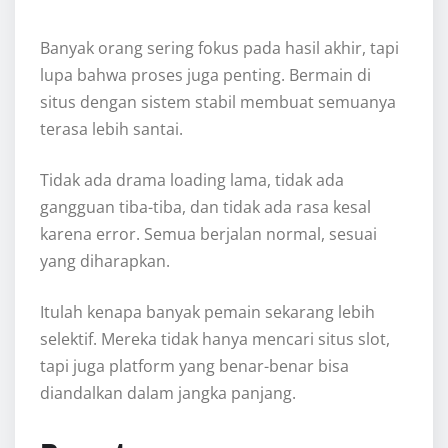
Banyak orang sering fokus pada hasil akhir, tapi
lupa bahwa proses juga penting. Bermain di
situs dengan sistem stabil membuat semuanya
terasa lebih santai.
Tidak ada drama loading lama, tidak ada
gangguan tiba-tiba, dan tidak ada rasa kesal
karena error. Semua berjalan normal, sesuai
yang diharapkan.
Itulah kenapa banyak pemain sekarang lebih
selektif. Mereka tidak hanya mencari situs slot,
tapi juga platform yang benar-benar bisa
diandalkan dalam jangka panjang.