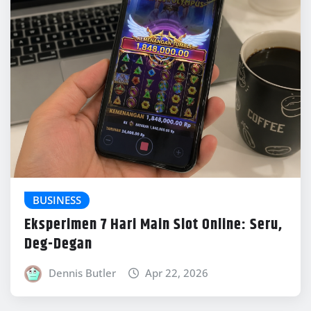
BUSINESS
Eksperimen 7 Hari Main Slot Online: Seru,
Deg-Degan
Dennis Butler
Apr 22, 2026