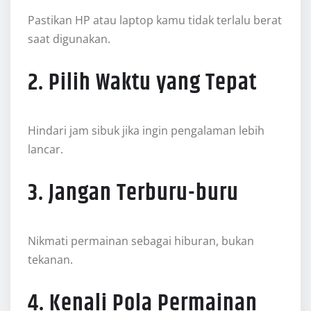
Pastikan HP atau laptop kamu tidak terlalu berat
saat digunakan.
2. Pilih Waktu yang Tepat
Hindari jam sibuk jika ingin pengalaman lebih
lancar.
3. Jangan Terburu-buru
Nikmati permainan sebagai hiburan, bukan
tekanan.
4. Kenali Pola Permainan