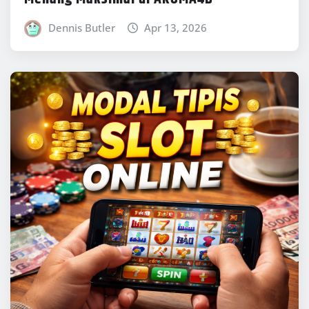
Dennis Butler
Apr 13, 2026