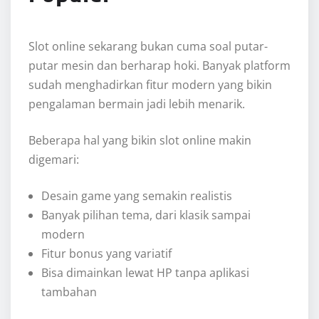
Slot online sekarang bukan cuma soal putar-
putar mesin dan berharap hoki. Banyak platform
sudah menghadirkan fitur modern yang bikin
pengalaman bermain jadi lebih menarik.
Beberapa hal yang bikin slot online makin
digemari:
Desain game yang semakin realistis
Banyak pilihan tema, dari klasik sampai
modern
Fitur bonus yang variatif
Bisa dimainkan lewat HP tanpa aplikasi
tambahan