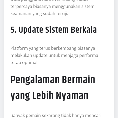
terpercaya biasanya menggunakan sistem
keamanan yang sudah teruji.
5. Update Sistem Berkala
Platform yang terus berkembang biasanya
melakukan update untuk menjaga performa
tetap optimal.
Pengalaman Bermain
yang Lebih Nyaman
Banyak pemain sekarang tidak hanya mencari