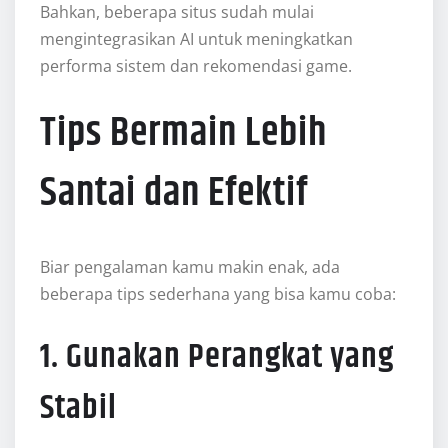
Bahkan, beberapa situs sudah mulai
mengintegrasikan AI untuk meningkatkan
performa sistem dan rekomendasi game.
Tips Bermain Lebih
Santai dan Efektif
Biar pengalaman kamu makin enak, ada
beberapa tips sederhana yang bisa kamu coba:
1. Gunakan Perangkat yang
Stabil