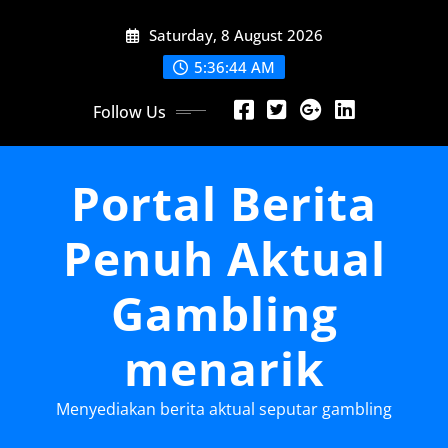
Skip
Saturday, 8 August 2026
to
content
5:36:46 AM
Follow Us
Portal Berita
Penuh Aktual
Gambling
menarik
Menyediakan berita aktual seputar gambling