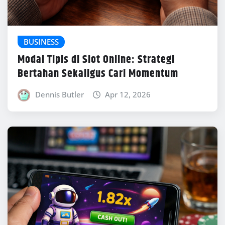
BUSINESS
Modal Tipis di Slot Online: Strategi
Bertahan Sekaligus Cari Momentum
Dennis Butler
Apr 12, 2026