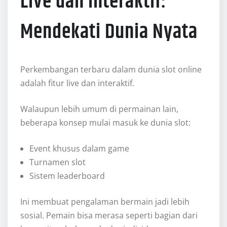
Live dan Interaktif:
Mendekati Dunia Nyata
Perkembangan terbaru dalam dunia slot online
adalah fitur live dan interaktif.
Walaupun lebih umum di permainan lain,
beberapa konsep mulai masuk ke dunia slot:
Event khusus dalam game
Turnamen slot
Sistem leaderboard
Ini membuat pengalaman bermain jadi lebih
sosial. Pemain bisa merasa seperti bagian dari