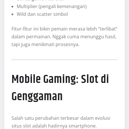
Multiplier (pengali kemenangan)
Wild dan scatter simbol
Fitur-fitur ini bikin pemain merasa lebih “terlibat”
dalam permainan. Nggak cuma menunggu hasil,
tapi juga menikmati prosesnya.
Mobile Gaming: Slot di
Genggaman
Salah satu perubahan terbesar dalam evolusi
situs slot adalah hadirnya smartphone.