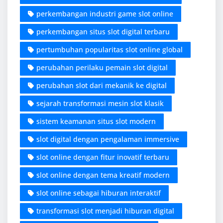
perkembangan industri game slot online
perkembangan situs slot digital terbaru
pertumbuhan popularitas slot online global
perubahan perilaku pemain slot digital
perubahan slot dari mekanik ke digital
sejarah transformasi mesin slot klasik
sistem keamanan situs slot modern
slot digital dengan pengalaman immersive
slot online dengan fitur inovatif terbaru
slot online dengan tema kreatif modern
slot online sebagai hiburan interaktif
transformasi slot menjadi hiburan digital