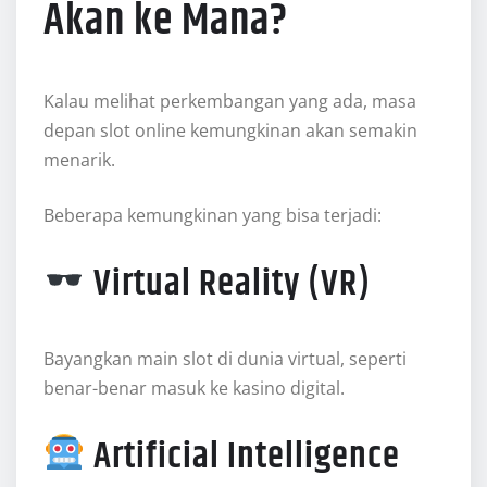
Akan ke Mana?
Kalau melihat perkembangan yang ada, masa
depan slot online kemungkinan akan semakin
menarik.
Beberapa kemungkinan yang bisa terjadi:
Virtual Reality (VR)
Bayangkan main slot di dunia virtual, seperti
benar-benar masuk ke kasino digital.
Artificial Intelligence