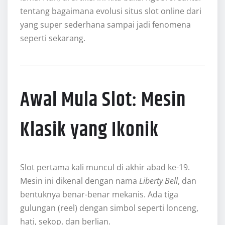
tentang bagaimana evolusi situs slot online dari
yang super sederhana sampai jadi fenomena
seperti sekarang.
Awal Mula Slot: Mesin
Klasik yang Ikonik
Slot pertama kali muncul di akhir abad ke-19.
Mesin ini dikenal dengan nama
Liberty Bell
, dan
bentuknya benar-benar mekanis. Ada tiga
gulungan (reel) dengan simbol seperti lonceng,
hati, sekop, dan berlian.