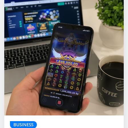
BUSINESS