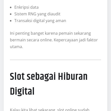
Enkripsi data
Sistem RNG yang diaudit
Transaksi digital yang aman
Ini penting banget karena pemain sekarang
bermain secara online. Kepercayaan jadi faktor
utama.
Slot sebagai Hiburan
Digital
Kalau kita lihat sekarang, slot online sudah