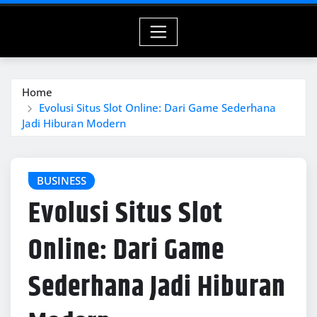
Home
Evolusi Situs Slot Online: Dari Game Sederhana
Jadi Hiburan Modern
BUSINESS
Evolusi Situs Slot
Online: Dari Game
Sederhana Jadi Hiburan