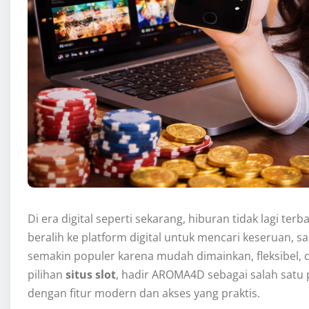
Di era digital seperti sekarang, hiburan tidak lagi terb
beralih ke platform digital untuk mencari keseruan, s
semakin populer karena mudah dimainkan, fleksibel, d
pilihan
situs slot
, hadir AROMA4D sebagai salah sat
dengan fitur modern dan akses yang praktis.