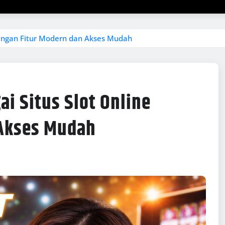
engan Fitur Modern dan Akses Mudah
 Situs Slot Online
 Akses Mudah