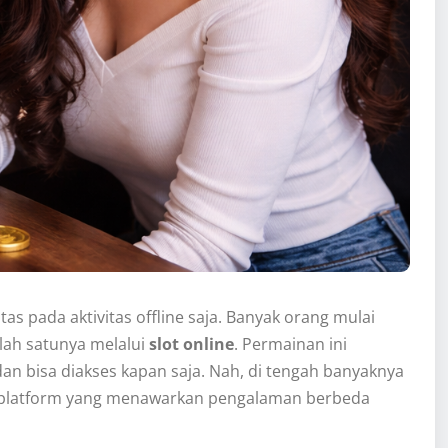
atas pada aktivitas offline saja. Banyak orang mulai
alah satunya melalui
slot online
. Permainan ini
an bisa diakses kapan saja. Nah, di tengah banyaknya
u platform yang menawarkan pengalaman berbeda