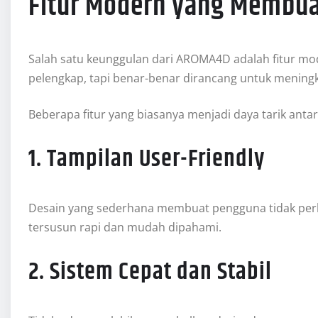
Fitur Modern yang Membua
Salah satu keunggulan dari AROMA4D adalah fitur mod
pelengkap, tapi benar-benar dirancang untuk menin
Beberapa fitur yang biasanya menjadi daya tarik antara
1. Tampilan User-Friendly
Desain yang sederhana membuat pengguna tidak perl
tersusun rapi dan mudah dipahami.
2. Sistem Cepat dan Stabil