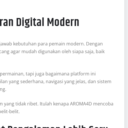
an Digital Modern
jawab kebutuhan para pemain modern. Dengan
ancang agar mudah digunakan oleh siapa saja, baik
permainan, tapi juga bagaimana platform ini
n yang sederhana, navigasi yang jelas, dan sistem
ng.
m yang tidak ribet. Itulah kenapa AROMA4D mencoba
it-belit.