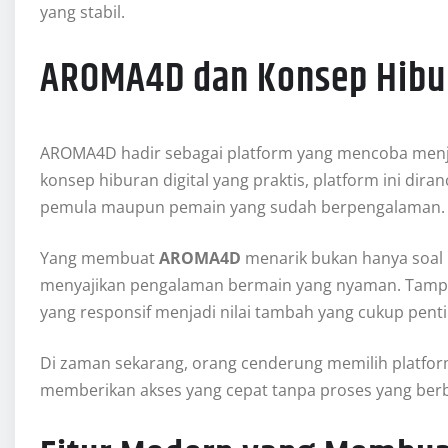
yang stabil.
AROMA4D dan Konsep Hibur
AROMA4D hadir sebagai platform yang mencoba men
konsep hiburan digital yang praktis, platform ini dir
pemula maupun pemain yang sudah berpengalaman.
Yang membuat
AROMA4D
menarik bukan hanya soal 
menyajikan pengalaman bermain yang nyaman. Tampila
yang responsif menjadi nilai tambah yang cukup penti
Di zaman sekarang, orang cenderung memilih platfor
memberikan akses yang cepat tanpa proses yang berbel