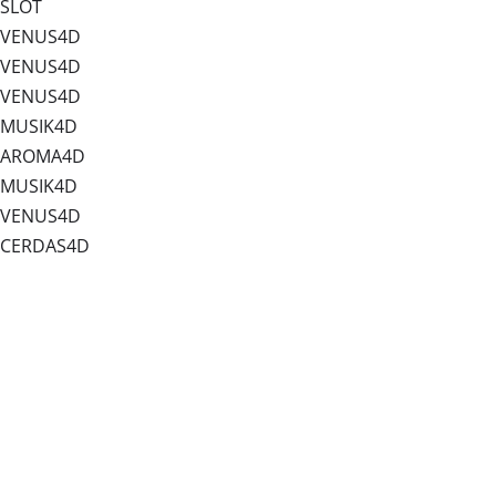
SLOT
VENUS4D
VENUS4D
VENUS4D
MUSIK4D
AROMA4D
MUSIK4D
VENUS4D
CERDAS4D