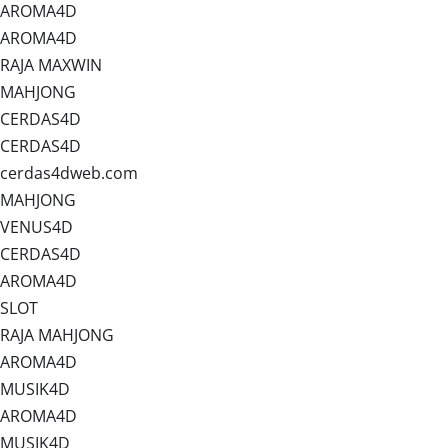
AROMA4D
AROMA4D
RAJA MAXWIN
MAHJONG
CERDAS4D
CERDAS4D
cerdas4dweb.com
MAHJONG
VENUS4D
CERDAS4D
AROMA4D
SLOT
RAJA MAHJONG
AROMA4D
MUSIK4D
AROMA4D
MUSIK4D