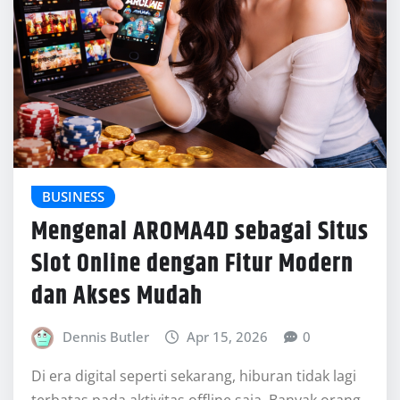
BUSINESS
Mengenal AROMA4D sebagai Situs
Slot Online dengan Fitur Modern
dan Akses Mudah
Dennis Butler
Apr 15, 2026
0
Di era digital seperti sekarang, hiburan tidak lagi
terbatas pada aktivitas offline saja. Banyak orang