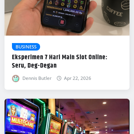
BUSINESS
Eksperimen 7 Hari Main Slot Online:
Seru, Deg-Degan
Dennis Butler
Apr 22, 2026