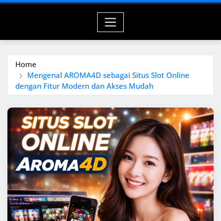
Home
Mengenal AROMA4D sebagai Situs Slot Online
dengan Fitur Modern dan Akses Mudah