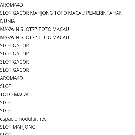
AROMA4D
SLOT GACOR MAHJONG TOTO MACAU PEMERINTAHAN
DUNIA
MAXWIN SLOT77 TOTO MACAU
MAXWIN SLOT77 TOTO MACAU
SLOT GACOR
SLOT GACOR
SLOT GACOR
SLOT GACOR
AROMA4D
SLOT
TOTO MACAU
SLOT
SLOT
espaciomodular.net
SLOT MAHJONG