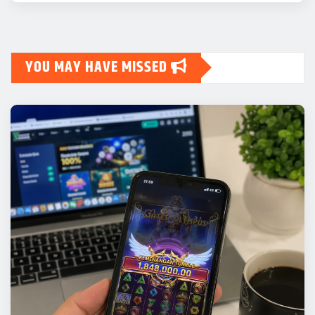
YOU MAY HAVE MISSED