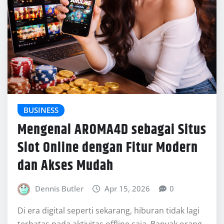
BUSINESS
Mengenal AROMA4D sebagai Situs
Slot Online dengan Fitur Modern
dan Akses Mudah
Dennis Butler
Apr 15, 2026
0
Di era digital seperti sekarang, hiburan tidak lagi
terbatas pada aktivitas offline saja. Banyak orang