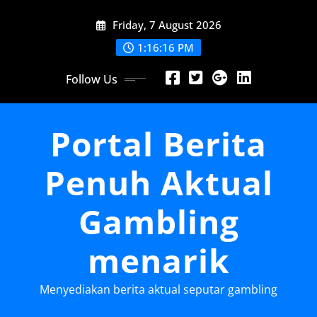
Skip
Friday, 7 August 2026
to
content
1:16:17 PM
Follow Us
Portal Berita
Penuh Aktual
Gambling
menarik
Menyediakan berita aktual seputar gambling