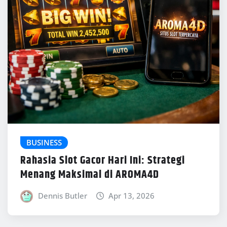
BUSINESS
Rahasia Slot Gacor Hari Ini: Strategi
Menang Maksimal di AROMA4D
Dennis Butler
Apr 13, 2026