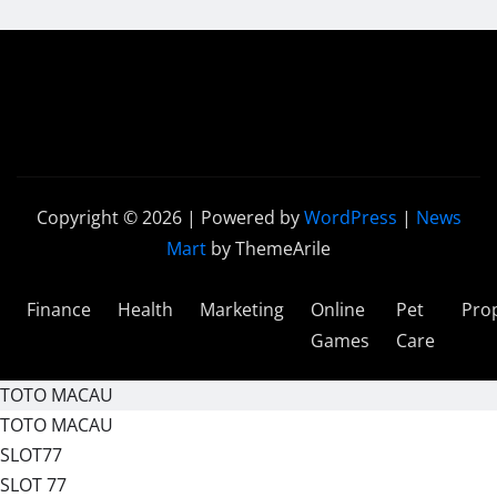
Copyright © 2026 | Powered by
WordPress
|
News
Mart
by ThemeArile
Finance
Health
Marketing
Online
Pet
Pro
Games
Care
TOTO MACAU
TOTO MACAU
SLOT77
SLOT 77