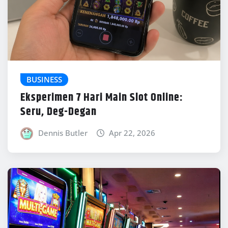
BUSINESS
Eksperimen 7 Hari Main Slot Online:
Seru, Deg-Degan
Dennis Butler
Apr 22, 2026