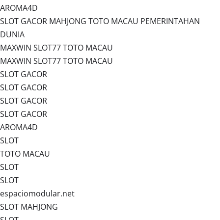
AROMA4D
SLOT GACOR MAHJONG TOTO MACAU PEMERINTAHAN
DUNIA
MAXWIN SLOT77 TOTO MACAU
MAXWIN SLOT77 TOTO MACAU
SLOT GACOR
SLOT GACOR
SLOT GACOR
SLOT GACOR
AROMA4D
SLOT
TOTO MACAU
SLOT
SLOT
espaciomodular.net
SLOT MAHJONG