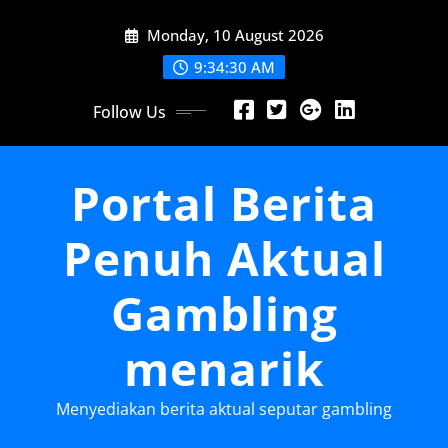
Skip
Monday, 10 August 2026
to
content
9:34:32 AM
Follow Us
Portal Berita
Penuh Aktual
Gambling
menarik
Menyediakan berita aktual seputar gambling