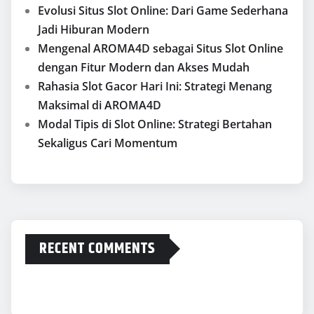
Evolusi Situs Slot Online: Dari Game Sederhana
Jadi Hiburan Modern
Mengenal AROMA4D sebagai Situs Slot Online
dengan Fitur Modern dan Akses Mudah
Rahasia Slot Gacor Hari Ini: Strategi Menang
Maksimal di AROMA4D
Modal Tipis di Slot Online: Strategi Bertahan
Sekaligus Cari Momentum
RECENT COMMENTS