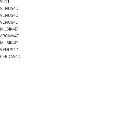
SLOT
VENUS4D
VENUS4D
VENUS4D
MUSIK4D
AROMA4D
MUSIK4D
VENUS4D
CERDAS4D