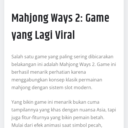
Mahjong Ways 2: Game
yang Lagi Viral
Salah satu game yang paling sering dibicarakan
belakangan ini adalah Mahjong Ways 2. Game ini
berhasil menarik perhatian karena
menggabungkan konsep klasik permainan
mahjong dengan sistem slot modern.
Yang bikin game ini menarik bukan cuma
tampilannya yang khas dengan nuansa Asia, tapi
juga fitur-fiturnya yang bikin pemain betah.
Mulai dari efek animasi saat simbol pecah,