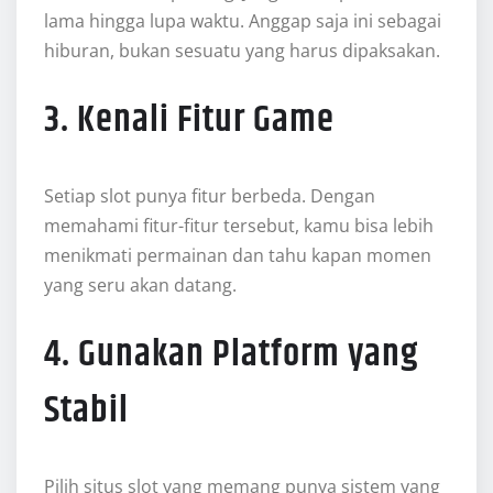
lama hingga lupa waktu. Anggap saja ini sebagai
hiburan, bukan sesuatu yang harus dipaksakan.
3. Kenali Fitur Game
Setiap slot punya fitur berbeda. Dengan
memahami fitur-fitur tersebut, kamu bisa lebih
menikmati permainan dan tahu kapan momen
yang seru akan datang.
4. Gunakan Platform yang
Stabil
Pilih situs slot yang memang punya sistem yang