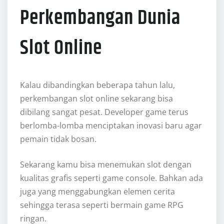
Perkembangan Dunia
Slot Online
Kalau dibandingkan beberapa tahun lalu,
perkembangan slot online sekarang bisa
dibilang sangat pesat. Developer game terus
berlomba-lomba menciptakan inovasi baru agar
pemain tidak bosan.
Sekarang kamu bisa menemukan slot dengan
kualitas grafis seperti game console. Bahkan ada
juga yang menggabungkan elemen cerita
sehingga terasa seperti bermain game RPG
ringan.