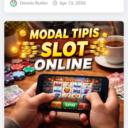
Dennis Butler
Apr 13, 2026