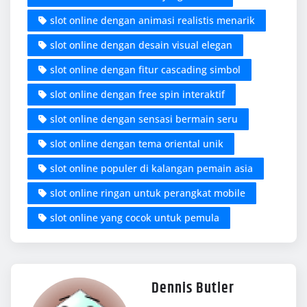
slot online dengan animasi realistis menarik
slot online dengan desain visual elegan
slot online dengan fitur cascading simbol
slot online dengan free spin interaktif
slot online dengan sensasi bermain seru
slot online dengan tema oriental unik
slot online populer di kalangan pemain asia
slot online ringan untuk perangkat mobile
slot online yang cocok untuk pemula
Dennis Butler