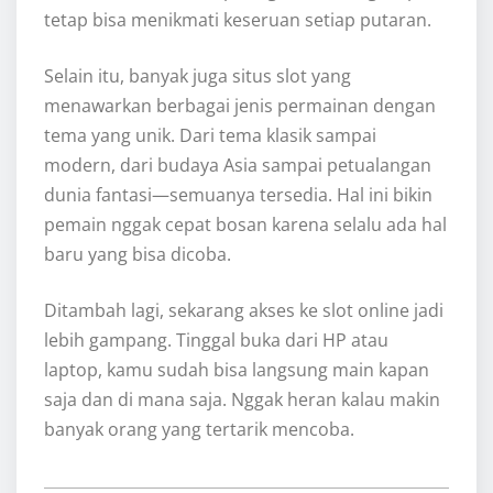
tetap bisa menikmati keseruan setiap putaran.
Selain itu, banyak juga situs slot yang
menawarkan berbagai jenis permainan dengan
tema yang unik. Dari tema klasik sampai
modern, dari budaya Asia sampai petualangan
dunia fantasi—semuanya tersedia. Hal ini bikin
pemain nggak cepat bosan karena selalu ada hal
baru yang bisa dicoba.
Ditambah lagi, sekarang akses ke slot online jadi
lebih gampang. Tinggal buka dari HP atau
laptop, kamu sudah bisa langsung main kapan
saja dan di mana saja. Nggak heran kalau makin
banyak orang yang tertarik mencoba.