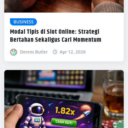
BUSINESS
Modal Tipis di Slot Online: Strategi
Bertahan Sekaligus Cari Momentum
Dennis Butler
Apr 12, 2026