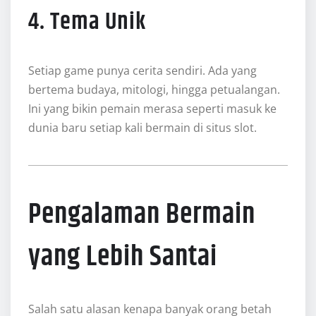
4. Tema Unik
Setiap game punya cerita sendiri. Ada yang
bertema budaya, mitologi, hingga petualangan.
Ini yang bikin pemain merasa seperti masuk ke
dunia baru setiap kali bermain di situs slot.
Pengalaman Bermain
yang Lebih Santai
Salah satu alasan kenapa banyak orang betah