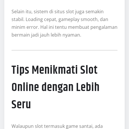
Selain itu, sistem di situs slot juga semakin
stabil. Loading cepat, gameplay smooth, dan
minim error. Hal ini tentu membuat pengalaman
bermain jadi jauh lebih nyaman.
Tips Menikmati Slot
Online dengan Lebih
Seru
Walaupun slot termasuk game santai, ada