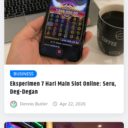
BUSINESS
Eksperimen 7 Hari Main Slot Online: Seru,
Deg-Degan
Dennis Butler
Apr 22, 2026