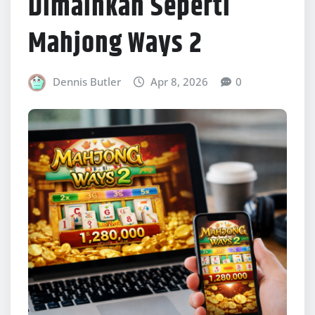
Dimainkan Seperti
Mahjong Ways 2
Dennis Butler
Apr 8, 2026
0