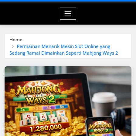
Home
Permainan Menarik Mesin Slot Online yang
Sedang Ramai Dimainkan Seperti Mahjong Ways 2