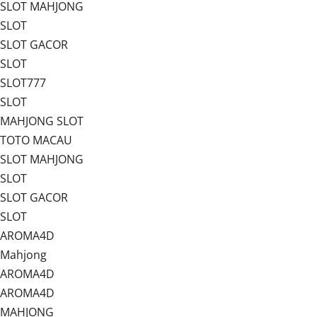
SLOT MAHJONG
SLOT
SLOT GACOR
SLOT
SLOT777
SLOT
MAHJONG SLOT
TOTO MACAU
SLOT MAHJONG
SLOT
SLOT GACOR
SLOT
AROMA4D
Mahjong
AROMA4D
AROMA4D
MAHJONG