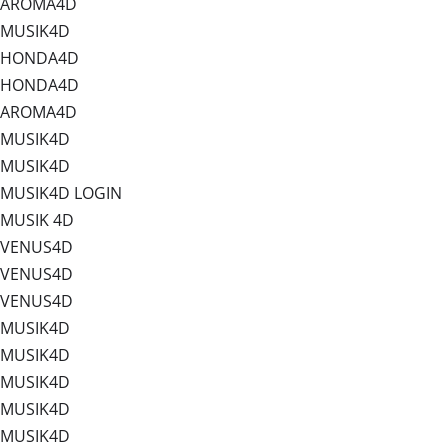
AROMA4D
MUSIK4D
HONDA4D
HONDA4D
AROMA4D
MUSIK4D
MUSIK4D
MUSIK4D LOGIN
MUSIK 4D
VENUS4D
VENUS4D
VENUS4D
MUSIK4D
MUSIK4D
MUSIK4D
MUSIK4D
MUSIK4D