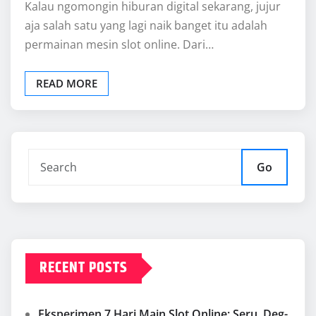
Kalau ngomongin hiburan digital sekarang, jujur
aja salah satu yang lagi naik banget itu adalah
permainan mesin slot online. Dari…
READ MORE
Go
RECENT POSTS
Eksperimen 7 Hari Main Slot Online: Seru, Deg-