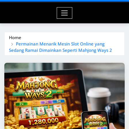
Home
Permainan Menarik Mesin Slot Online yang
Sedang Ramai Dimainkan Seperti Mahjong Ways 2