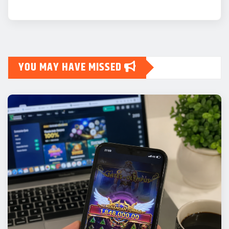
YOU MAY HAVE MISSED