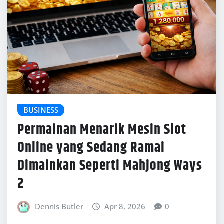
BUSINESS
Permainan Menarik Mesin Slot
Online yang Sedang Ramai
Dimainkan Seperti Mahjong Ways
2
Dennis Butler
Apr 8, 2026
0