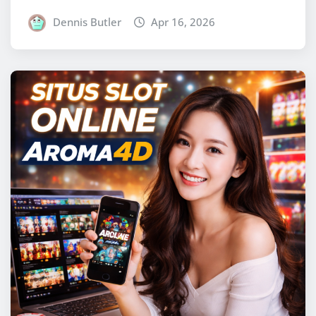
Dennis Butler
Apr 16, 2026