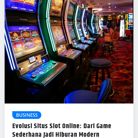
BUSINESS
Evolusi Situs Slot Online: Dari Game
Sederhana Jadi Hiburan Modern