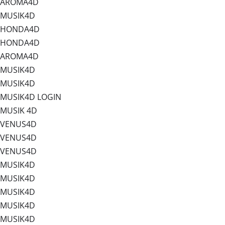
AROMA4D
MUSIK4D
HONDA4D
HONDA4D
AROMA4D
MUSIK4D
MUSIK4D
MUSIK4D LOGIN
MUSIK 4D
VENUS4D
VENUS4D
VENUS4D
MUSIK4D
MUSIK4D
MUSIK4D
MUSIK4D
MUSIK4D