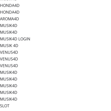
HONDA4D
HONDA4D
AROMA4D
MUSIK4D
MUSIK4D
MUSIK4D LOGIN
MUSIK 4D
VENUS4D
VENUS4D
VENUS4D
MUSIK4D
MUSIK4D
MUSIK4D
MUSIK4D
MUSIK4D
SLOT