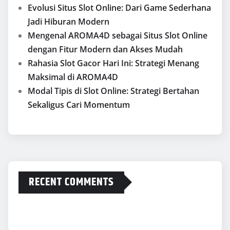
Evolusi Situs Slot Online: Dari Game Sederhana
Jadi Hiburan Modern
Mengenal AROMA4D sebagai Situs Slot Online
dengan Fitur Modern dan Akses Mudah
Rahasia Slot Gacor Hari Ini: Strategi Menang
Maksimal di AROMA4D
Modal Tipis di Slot Online: Strategi Bertahan
Sekaligus Cari Momentum
RECENT COMMENTS