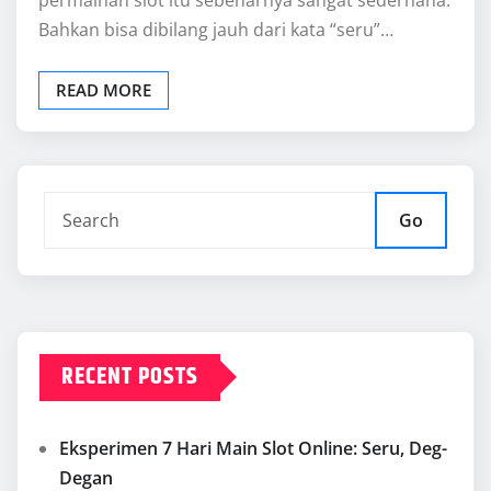
Bahkan bisa dibilang jauh dari kata “seru”…
READ MORE
Go
RECENT POSTS
Eksperimen 7 Hari Main Slot Online: Seru, Deg-
Degan