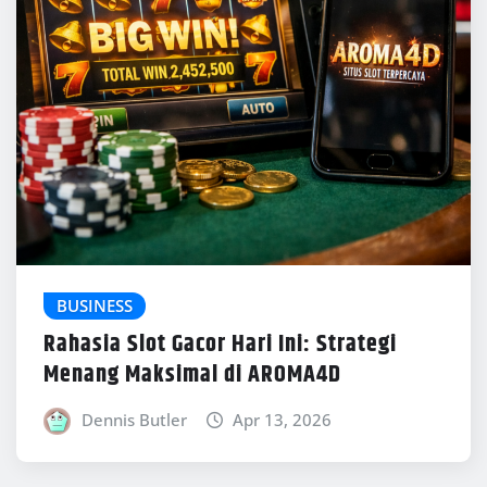
BUSINESS
Rahasia Slot Gacor Hari Ini: Strategi
Menang Maksimal di AROMA4D
Dennis Butler
Apr 13, 2026