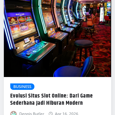
BUSINESS
Evolusi Situs Slot Online: Dari Game
Sederhana Jadi Hiburan Modern
Dennis Butler
Apr 16, 2026