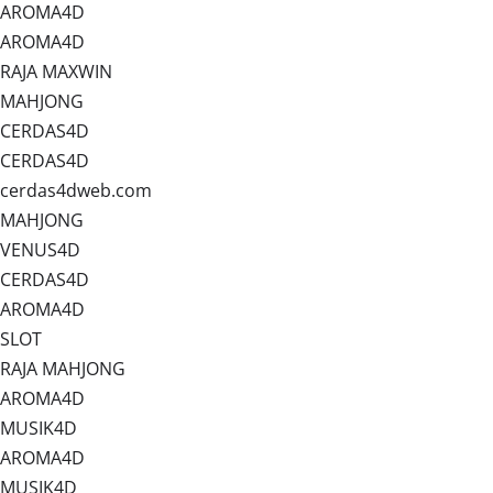
AROMA4D
AROMA4D
RAJA MAXWIN
MAHJONG
CERDAS4D
CERDAS4D
cerdas4dweb.com
MAHJONG
VENUS4D
CERDAS4D
AROMA4D
SLOT
RAJA MAHJONG
AROMA4D
MUSIK4D
AROMA4D
MUSIK4D