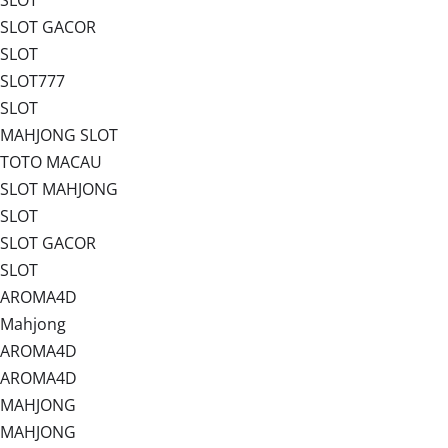
SLOT
SLOT GACOR
SLOT
SLOT777
SLOT
MAHJONG SLOT
TOTO MACAU
SLOT MAHJONG
SLOT
SLOT GACOR
SLOT
AROMA4D
Mahjong
AROMA4D
AROMA4D
MAHJONG
MAHJONG