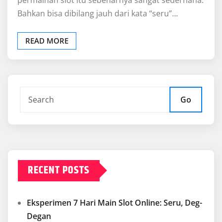
Bahkan bisa dibilang jauh dari kata “seru”…
READ MORE
Go
RECENT POSTS
Eksperimen 7 Hari Main Slot Online: Seru, Deg-
Degan