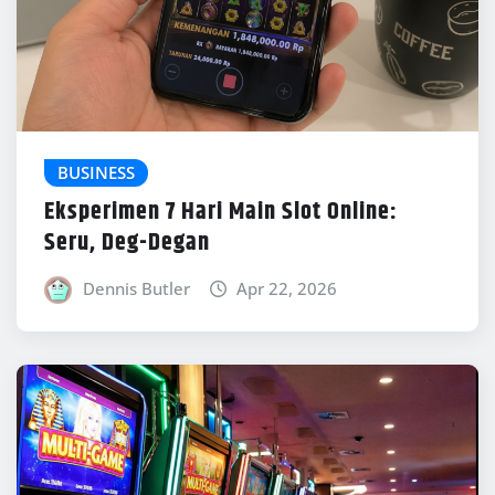
BUSINESS
Eksperimen 7 Hari Main Slot Online:
Seru, Deg-Degan
Dennis Butler
Apr 22, 2026