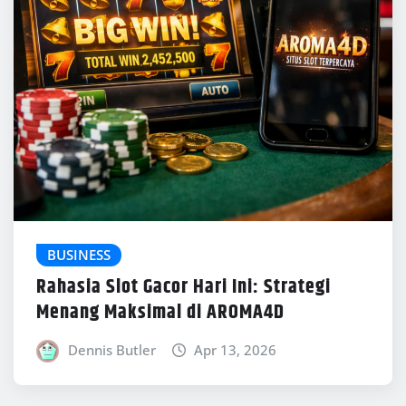
BUSINESS
Rahasia Slot Gacor Hari Ini: Strategi
Menang Maksimal di AROMA4D
Dennis Butler
Apr 13, 2026