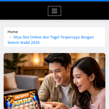
Home
Situs Slot Online dan Togel Terpercaya dengan
Sistem Stabil 2026