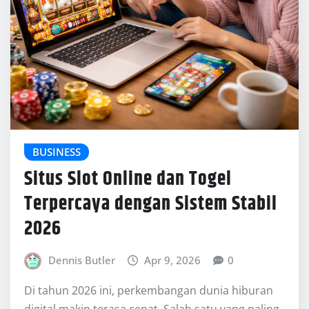
BUSINESS
Situs Slot Online dan Togel
Terpercaya dengan Sistem Stabil
2026
Dennis Butler
Apr 9, 2026
0
Di tahun 2026 ini, perkembangan dunia hiburan
digital makin terasa cepat. Salah satu yang paling