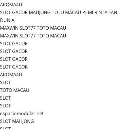
AROMA4D
SLOT GACOR MAHJONG TOTO MACAU PEMERINTAHAN
DUNIA
MAXWIN SLOT77 TOTO MACAU
MAXWIN SLOT77 TOTO MACAU
SLOT GACOR
SLOT GACOR
SLOT GACOR
SLOT GACOR
AROMA4D
SLOT
TOTO MACAU
SLOT
SLOT
espaciomodular.net
SLOT MAHJONG