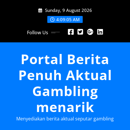
Skip
Sunday, 9 August 2026
to
content
4:09:07 AM
Follow Us
Portal Berita
Penuh Aktual
Gambling
menarik
Menyediakan berita aktual seputar gambling