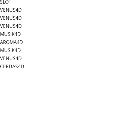
SLOT
VENUS4D
VENUS4D
VENUS4D
MUSIK4D
AROMA4D
MUSIK4D
VENUS4D
CERDAS4D