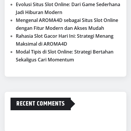
Evolusi Situs Slot Online: Dari Game Sederhana
Jadi Hiburan Modern
Mengenal AROMA4D sebagai Situs Slot Online
dengan Fitur Modern dan Akses Mudah
Rahasia Slot Gacor Hari Ini: Strategi Menang
Maksimal di AROMA4D
Modal Tipis di Slot Online: Strategi Bertahan
Sekaligus Cari Momentum
RECENT COMMENTS