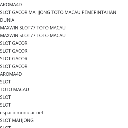
AROMA4D
SLOT GACOR MAHJONG TOTO MACAU PEMERINTAHAN
DUNIA
MAXWIN SLOT77 TOTO MACAU
MAXWIN SLOT77 TOTO MACAU
SLOT GACOR
SLOT GACOR
SLOT GACOR
SLOT GACOR
AROMA4D
SLOT
TOTO MACAU
SLOT
SLOT
espaciomodular.net
SLOT MAHJONG