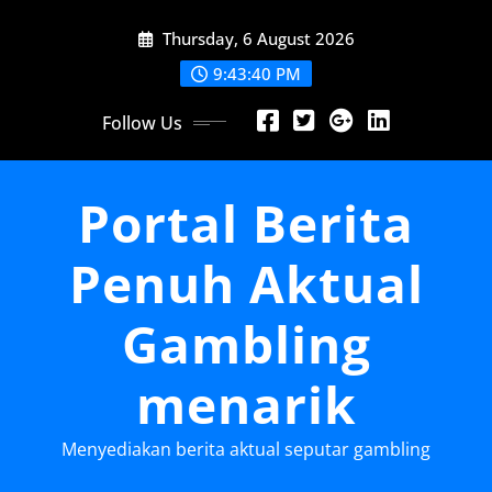
Skip
Thursday, 6 August 2026
to
content
9:43:41 PM
Follow Us
Portal Berita
Penuh Aktual
Gambling
menarik
Menyediakan berita aktual seputar gambling