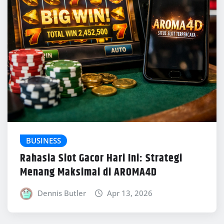
BUSINESS
Rahasia Slot Gacor Hari Ini: Strategi
Menang Maksimal di AROMA4D
Dennis Butler
Apr 13, 2026