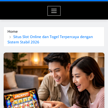
Home
Situs Slot Online dan Togel Terpercaya dengan
Sistem Stabil 2026