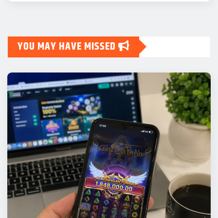
YOU MAY HAVE MISSED