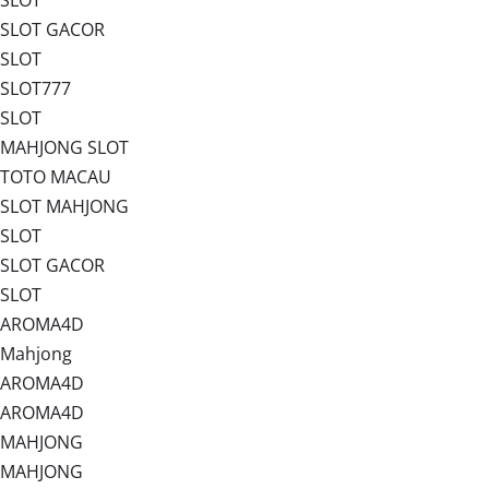
SLOT
SLOT GACOR
SLOT
SLOT777
SLOT
MAHJONG SLOT
TOTO MACAU
SLOT MAHJONG
SLOT
SLOT GACOR
SLOT
AROMA4D
Mahjong
AROMA4D
AROMA4D
MAHJONG
MAHJONG