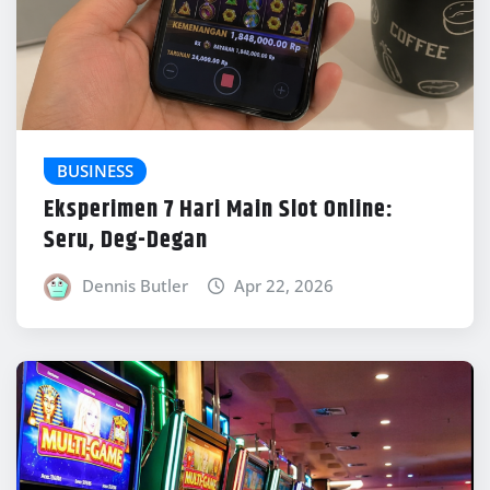
BUSINESS
Eksperimen 7 Hari Main Slot Online:
Seru, Deg-Degan
Dennis Butler
Apr 22, 2026