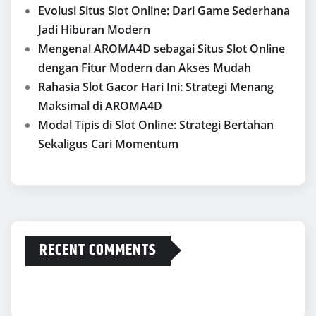
Evolusi Situs Slot Online: Dari Game Sederhana
Jadi Hiburan Modern
Mengenal AROMA4D sebagai Situs Slot Online
dengan Fitur Modern dan Akses Mudah
Rahasia Slot Gacor Hari Ini: Strategi Menang
Maksimal di AROMA4D
Modal Tipis di Slot Online: Strategi Bertahan
Sekaligus Cari Momentum
RECENT COMMENTS