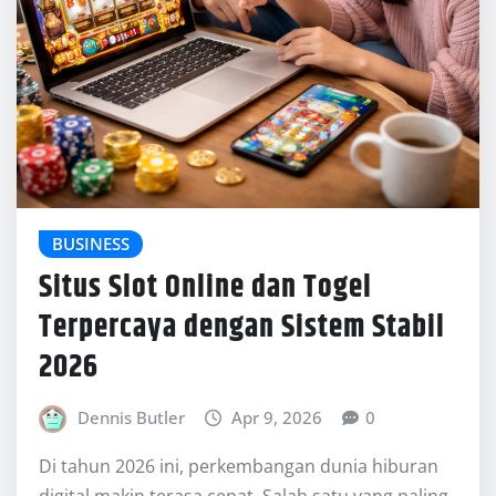
BUSINESS
Situs Slot Online dan Togel
Terpercaya dengan Sistem Stabil
2026
Dennis Butler
Apr 9, 2026
0
Di tahun 2026 ini, perkembangan dunia hiburan
digital makin terasa cepat. Salah satu yang paling