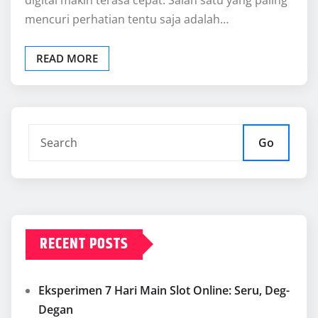
mencuri perhatian tentu saja adalah…
READ MORE
Go
RECENT POSTS
Eksperimen 7 Hari Main Slot Online: Seru, Deg-
Degan