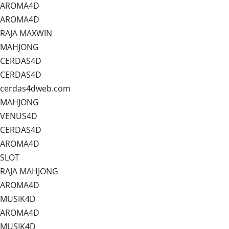
AROMA4D
AROMA4D
RAJA MAXWIN
MAHJONG
CERDAS4D
CERDAS4D
cerdas4dweb.com
MAHJONG
VENUS4D
CERDAS4D
AROMA4D
SLOT
RAJA MAHJONG
AROMA4D
MUSIK4D
AROMA4D
MUSIK4D