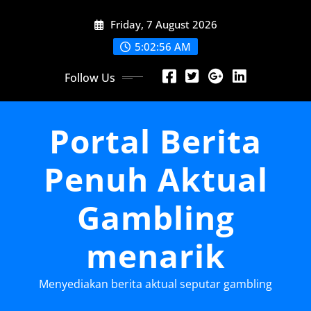
Skip
Friday, 7 August 2026
to
content
5:02:57 AM
Follow Us
Portal Berita
Penuh Aktual
Gambling
menarik
Menyediakan berita aktual seputar gambling