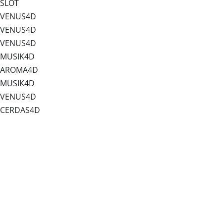
SLOT
VENUS4D
VENUS4D
VENUS4D
MUSIK4D
AROMA4D
MUSIK4D
VENUS4D
CERDAS4D