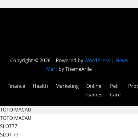
Copyright © 2026 | Powered by
WordPress
|
News
Mart
by ThemeArile
Finance
Health
Marketing
Online
Pet
Pro
Games
Care
TOTO MACAU
TOTO MACAU
SLOT77
SLOT 77