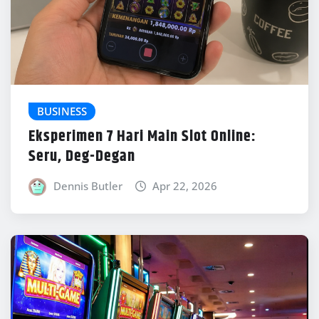
BUSINESS
Eksperimen 7 Hari Main Slot Online:
Seru, Deg-Degan
Dennis Butler
Apr 22, 2026