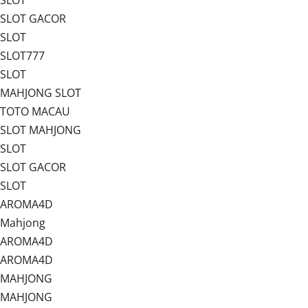
SLOT
SLOT GACOR
SLOT
SLOT777
SLOT
MAHJONG SLOT
TOTO MACAU
SLOT MAHJONG
SLOT
SLOT GACOR
SLOT
AROMA4D
Mahjong
AROMA4D
AROMA4D
MAHJONG
MAHJONG