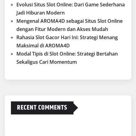
Evolusi Situs Slot Online: Dari Game Sederhana
Jadi Hiburan Modern
Mengenal AROMA4D sebagai Situs Slot Online
dengan Fitur Modern dan Akses Mudah
Rahasia Slot Gacor Hari Ini: Strategi Menang
Maksimal di AROMA4D
Modal Tipis di Slot Online: Strategi Bertahan
Sekaligus Cari Momentum
RECENT COMMENTS