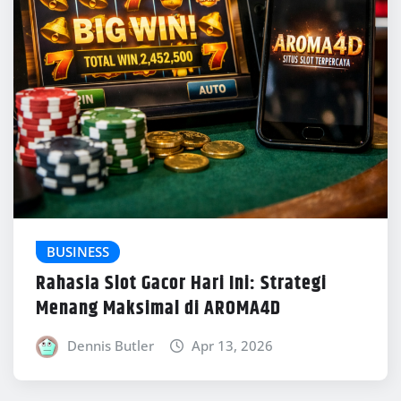
BUSINESS
Rahasia Slot Gacor Hari Ini: Strategi
Menang Maksimal di AROMA4D
Dennis Butler
Apr 13, 2026