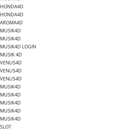
HONDA4D
HONDA4D
AROMA4D
MUSIK4D
MUSIK4D
MUSIK4D LOGIN
MUSIK 4D
VENUS4D
VENUS4D
VENUS4D
MUSIK4D
MUSIK4D
MUSIK4D
MUSIK4D
MUSIK4D
SLOT