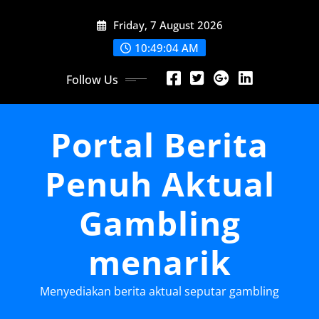
Skip
Friday, 7 August 2026
to
content
10:49:05 AM
Follow Us
Portal Berita
Penuh Aktual
Gambling
menarik
Menyediakan berita aktual seputar gambling