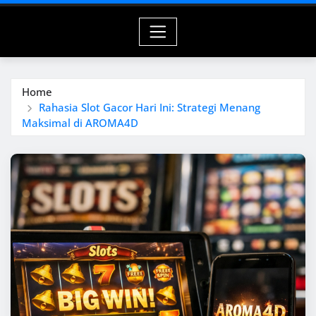
Home
Rahasia Slot Gacor Hari Ini: Strategi Menang
Maksimal di AROMA4D