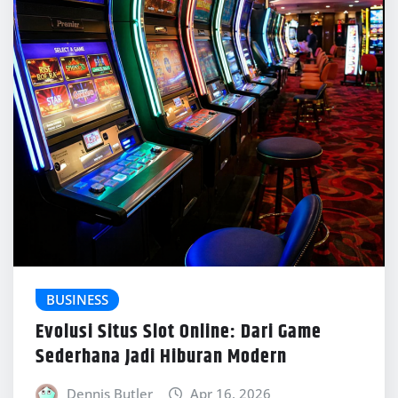
BUSINESS
Evolusi Situs Slot Online: Dari Game
Sederhana Jadi Hiburan Modern
Dennis Butler
Apr 16, 2026