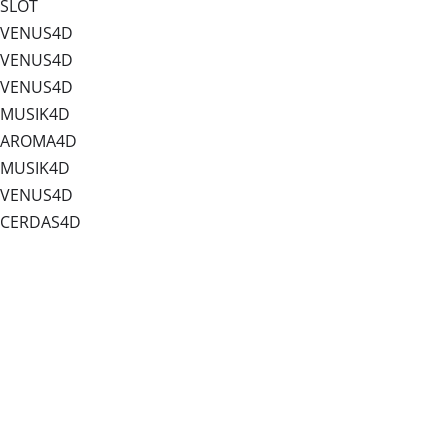
SLOT
VENUS4D
VENUS4D
VENUS4D
MUSIK4D
AROMA4D
MUSIK4D
VENUS4D
CERDAS4D