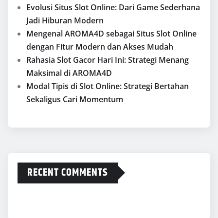
Evolusi Situs Slot Online: Dari Game Sederhana
Jadi Hiburan Modern
Mengenal AROMA4D sebagai Situs Slot Online
dengan Fitur Modern dan Akses Mudah
Rahasia Slot Gacor Hari Ini: Strategi Menang
Maksimal di AROMA4D
Modal Tipis di Slot Online: Strategi Bertahan
Sekaligus Cari Momentum
RECENT COMMENTS