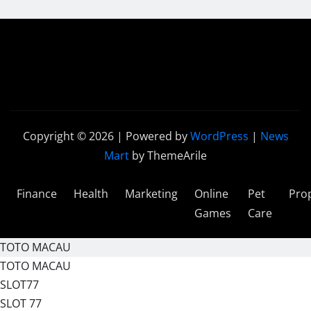
Copyright © 2026 | Powered by
WordPress
|
News
Mart
by ThemeArile
Finance
Health
Marketing
Online
Pet
Pro
Games
Care
TOTO MACAU
TOTO MACAU
SLOT77
SLOT 77