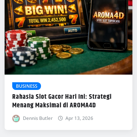
BUSINESS
Rahasia Slot Gacor Hari Ini: Strategi
Menang Maksimal di AROMA4D
Dennis Butler
Apr 13, 2026