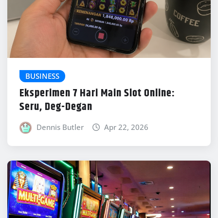
BUSINESS
Eksperimen 7 Hari Main Slot Online:
Seru, Deg-Degan
Dennis Butler
Apr 22, 2026