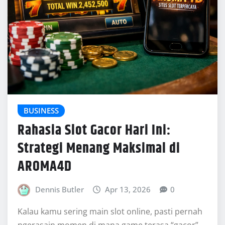
BUSINESS
Rahasia Slot Gacor Hari Ini:
Strategi Menang Maksimal di
AROMA4D
Dennis Butler
Apr 13, 2026
0
Kalau kamu sering main slot online, pasti pernah
ngerasain momen di mana game terasa “gacor”