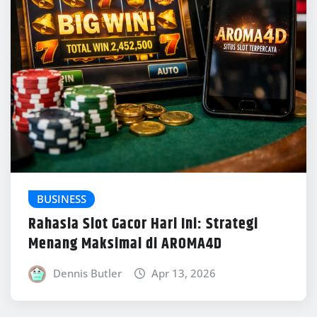
BUSINESS
Rahasia Slot Gacor Hari Ini: Strategi
Menang Maksimal di AROMA4D
Dennis Butler
Apr 13, 2026