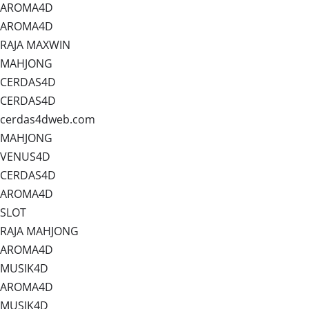
AROMA4D
AROMA4D
RAJA MAXWIN
MAHJONG
CERDAS4D
CERDAS4D
cerdas4dweb.com
MAHJONG
VENUS4D
CERDAS4D
AROMA4D
SLOT
RAJA MAHJONG
AROMA4D
MUSIK4D
AROMA4D
MUSIK4D