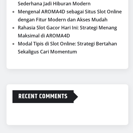
Sederhana Jadi Hiburan Modern
Mengenal AROMA4D sebagai Situs Slot Online
dengan Fitur Modern dan Akses Mudah
Rahasia Slot Gacor Hari Ini: Strategi Menang
Maksimal di AROMA4D
Modal Tipis di Slot Online: Strategi Bertahan
Sekaligus Cari Momentum
RECENT COMMENTS