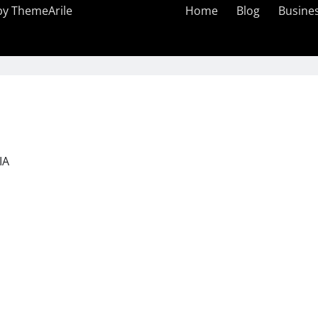
y ThemeArile
Home
Blog
Busine
IA