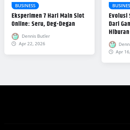
BUSINESS
BUSINES
Eksperimen 7 Hari Main Slot
Evolusi 
Online: Seru, Deg-Degan
Dari Ga
Hiburan
Dennis Butler
Apr 22, 2026
Denni
Apr 16