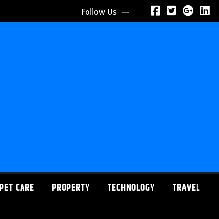
Follow Us
PET CARE
PROPERTY
TECHNOLOGY
TRAVEL