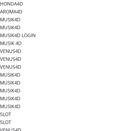
HONDA4D
AROMA4D
MUSIK4D
MUSIK4D
MUSIK4D LOGIN
MUSIK 4D
VENUS4D
VENUS4D
VENUS4D
MUSIK4D
MUSIK4D
MUSIK4D
MUSIK4D
MUSIK4D
SLOT
SLOT
VENUS4D