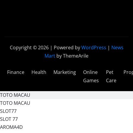
Copyright © 2026 | Powered by
WordPress
|
News
Mart
by ThemeArile
Finance
Health
Marketing
Online
Pet
Pro
Games
Care
TOTO MACAU
TOTO MACAU
SLOT77
SLOT 77
AROMA4D