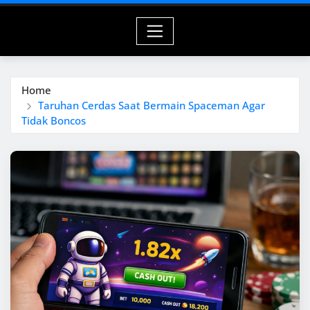
Home
Taruhan Cerdas Saat Bermain Spaceman Agar
Tidak Boncos