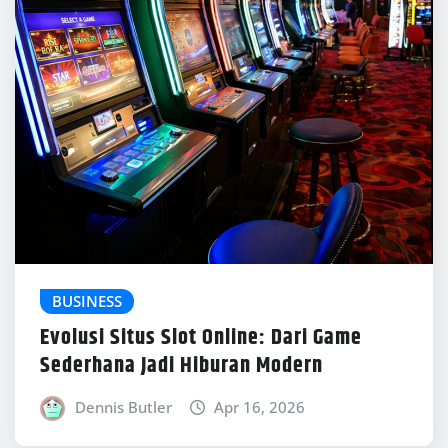
BUSINESS
Evolusi Situs Slot Online: Dari Game
Sederhana Jadi Hiburan Modern
Dennis Butler
Apr 16, 2026