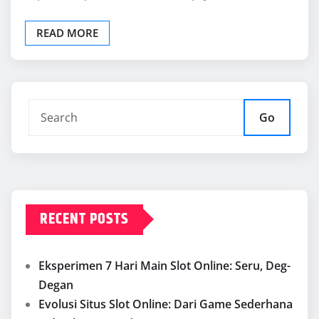
READ MORE
Go
RECENT POSTS
Eksperimen 7 Hari Main Slot Online: Seru, Deg-
Degan
Evolusi Situs Slot Online: Dari Game Sederhana