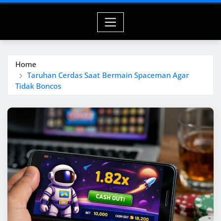
Home
Taruhan Cerdas Saat Bermain Spaceman Agar
Tidak Boncos