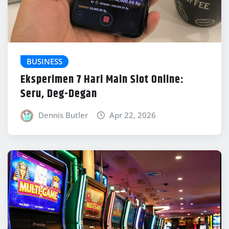
BUSINESS
Eksperimen 7 Hari Main Slot Online:
Seru, Deg-Degan
Dennis Butler
Apr 22, 2026