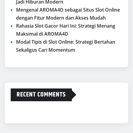
Jadi Hiburan Modern
Mengenal AROMA4D sebagai Situs Slot Online
dengan Fitur Modern dan Akses Mudah
Rahasia Slot Gacor Hari Ini: Strategi Menang
Maksimal di AROMA4D
Modal Tipis di Slot Online: Strategi Bertahan
Sekaligus Cari Momentum
RECENT COMMENTS