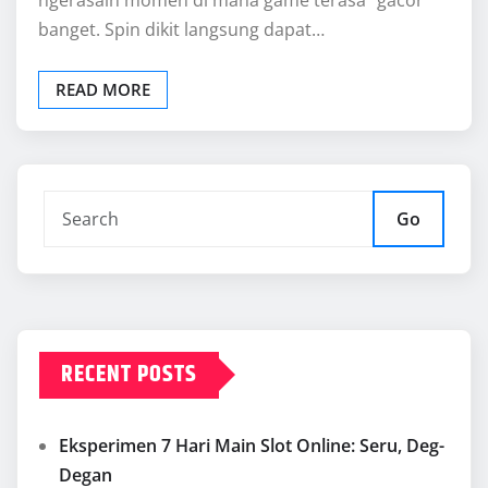
banget. Spin dikit langsung dapat…
READ MORE
Go
RECENT POSTS
Eksperimen 7 Hari Main Slot Online: Seru, Deg-
Degan