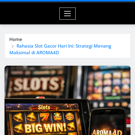
Home
Rahasia Slot Gacor Hari Ini: Strategi Menang
Maksimal di AROMA4D