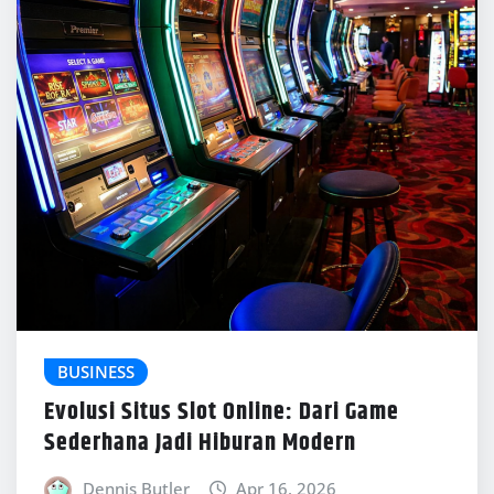
BUSINESS
Evolusi Situs Slot Online: Dari Game
Sederhana Jadi Hiburan Modern
Dennis Butler
Apr 16, 2026