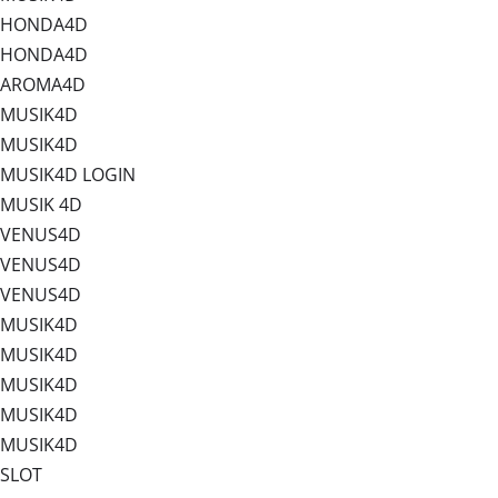
HONDA4D
HONDA4D
AROMA4D
MUSIK4D
MUSIK4D
MUSIK4D LOGIN
MUSIK 4D
VENUS4D
VENUS4D
VENUS4D
MUSIK4D
MUSIK4D
MUSIK4D
MUSIK4D
MUSIK4D
SLOT