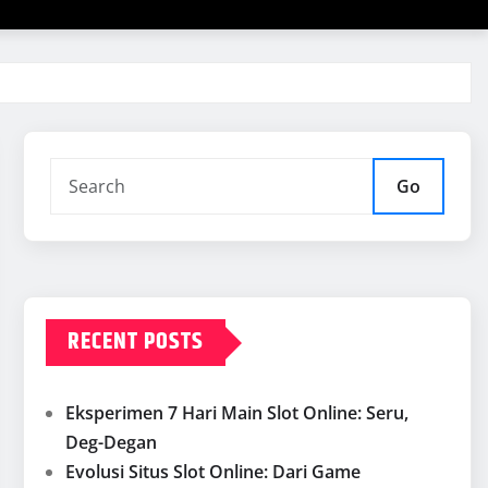
Go
RECENT POSTS
Eksperimen 7 Hari Main Slot Online: Seru,
Deg-Degan
Evolusi Situs Slot Online: Dari Game