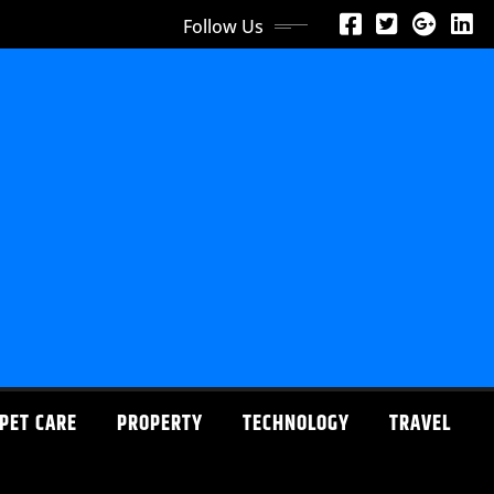
Follow Us
PET CARE
PROPERTY
TECHNOLOGY
TRAVEL