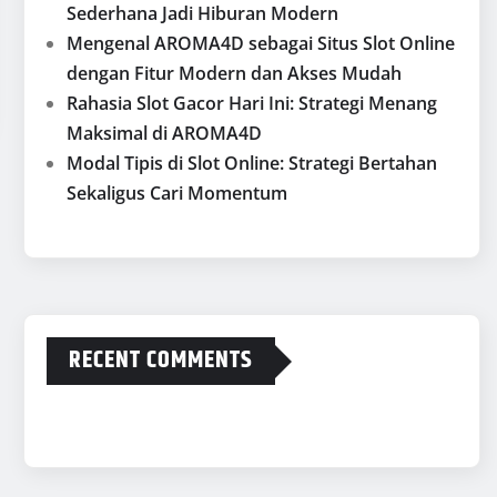
Sederhana Jadi Hiburan Modern
Mengenal AROMA4D sebagai Situs Slot Online
dengan Fitur Modern dan Akses Mudah
Rahasia Slot Gacor Hari Ini: Strategi Menang
Maksimal di AROMA4D
Modal Tipis di Slot Online: Strategi Bertahan
Sekaligus Cari Momentum
RECENT COMMENTS