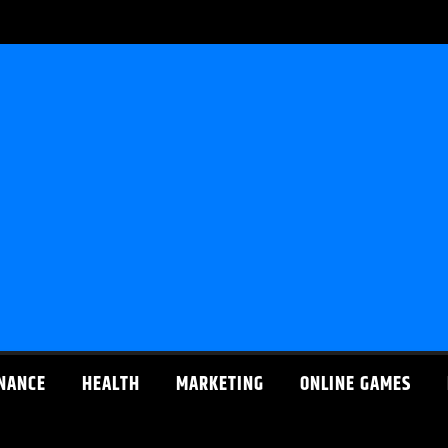
NANCE
HEALTH
MARKETING
ONLINE GAMES