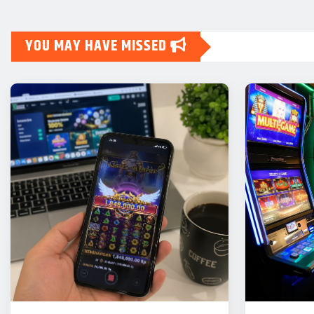
YOU MAY HAVE MISSED