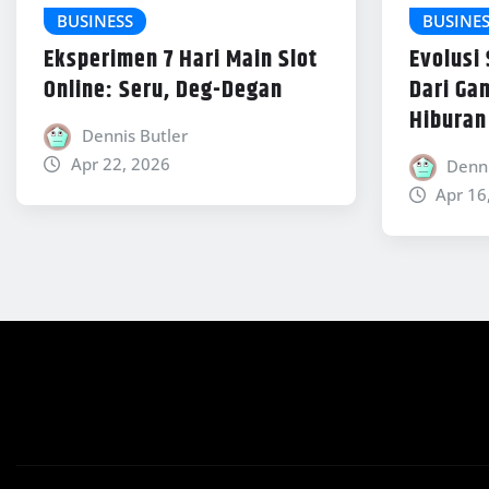
BUSINESS
BUSINES
Eksperimen 7 Hari Main Slot
Evolusi 
Online: Seru, Deg-Degan
Dari Ga
Hiburan
Dennis Butler
Apr 22, 2026
Denni
Apr 16