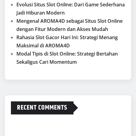
Evolusi Situs Slot Online: Dari Game Sederhana
Jadi Hiburan Modern
Mengenal AROMA4D sebagai Situs Slot Online
dengan Fitur Modern dan Akses Mudah
Rahasia Slot Gacor Hari Ini: Strategi Menang
Maksimal di AROMA4D
Modal Tipis di Slot Online: Strategi Bertahan
Sekaligus Cari Momentum
RECENT COMMENTS