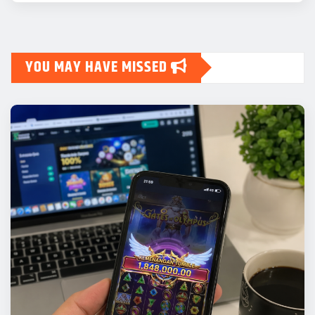
YOU MAY HAVE MISSED