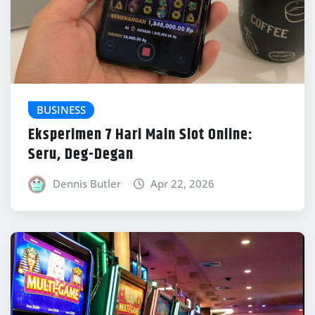
BUSINESS
Eksperimen 7 Hari Main Slot Online:
Seru, Deg-Degan
Dennis Butler
Apr 22, 2026