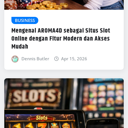
BUSINESS
Mengenal AROMA4D sebagai Situs Slot
Online dengan Fitur Modern dan Akses
Mudah
Dennis Butler
Apr 15, 2026