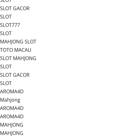
SLOT
SLOT GACOR
SLOT
SLOT777
SLOT
MAHJONG SLOT
TOTO MACAU
SLOT MAHJONG
SLOT
SLOT GACOR
SLOT
AROMA4D
Mahjong
AROMA4D
AROMA4D
MAHJONG
MAHJONG