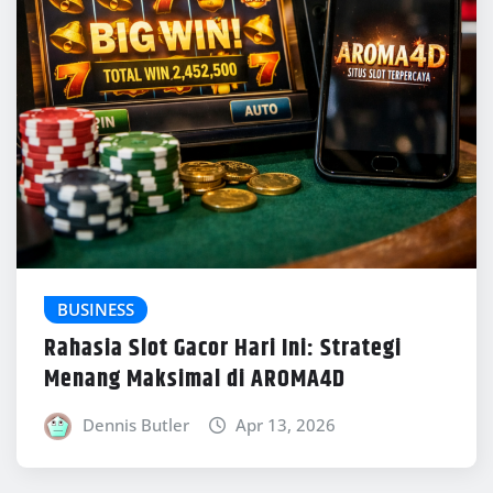
BUSINESS
Rahasia Slot Gacor Hari Ini: Strategi
Menang Maksimal di AROMA4D
Dennis Butler
Apr 13, 2026