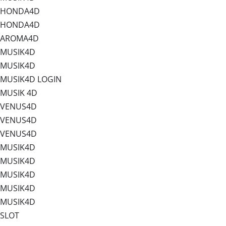
HONDA4D
HONDA4D
AROMA4D
MUSIK4D
MUSIK4D
MUSIK4D LOGIN
MUSIK 4D
VENUS4D
VENUS4D
VENUS4D
MUSIK4D
MUSIK4D
MUSIK4D
MUSIK4D
MUSIK4D
SLOT