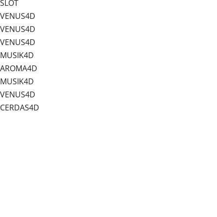
SLOT
VENUS4D
VENUS4D
VENUS4D
MUSIK4D
AROMA4D
MUSIK4D
VENUS4D
CERDAS4D