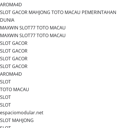
AROMA4D
SLOT GACOR MAHJONG TOTO MACAU PEMERINTAHAN
DUNIA
MAXWIN SLOT77 TOTO MACAU
MAXWIN SLOT77 TOTO MACAU
SLOT GACOR
SLOT GACOR
SLOT GACOR
SLOT GACOR
AROMA4D
SLOT
TOTO MACAU
SLOT
SLOT
espaciomodular.net
SLOT MAHJONG