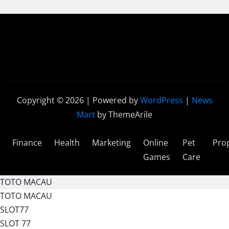
Copyright © 2026 | Powered by
WordPress
|
News
Mart
by ThemeArile
Finance
Health
Marketing
Online
Pet
Pro
Games
Care
TOTO MACAU
TOTO MACAU
SLOT77
SLOT 77