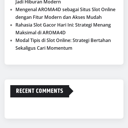
Jadi Hiburan Modern
Mengenal AROMA4D sebagai Situs Slot Online
dengan Fitur Modern dan Akses Mudah
Rahasia Slot Gacor Hari Ini: Strategi Menang
Maksimal di AROMA4D
Modal Tipis di Slot Online: Strategi Bertahan
Sekaligus Cari Momentum
RECENT COMMENTS