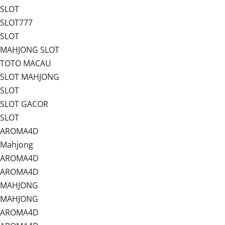
SLOT
SLOT777
SLOT
MAHJONG SLOT
TOTO MACAU
SLOT MAHJONG
SLOT
SLOT GACOR
SLOT
AROMA4D
Mahjong
AROMA4D
AROMA4D
MAHJONG
MAHJONG
AROMA4D