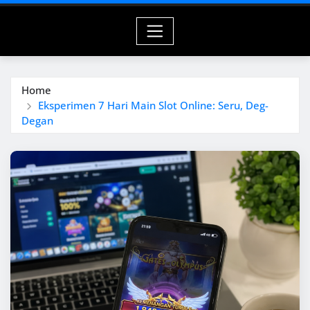
Home
Eksperimen 7 Hari Main Slot Online: Seru, Deg-
Degan