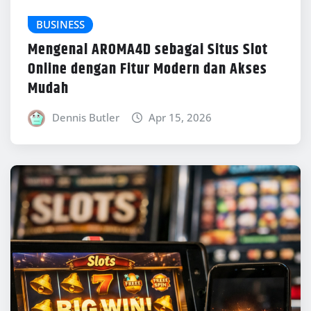
BUSINESS
Mengenal AROMA4D sebagai Situs Slot
Online dengan Fitur Modern dan Akses
Mudah
Dennis Butler
Apr 15, 2026