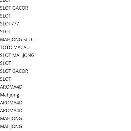
SLOT
SLOT GACOR
SLOT
SLOT777
SLOT
MAHJONG SLOT
TOTO MACAU
SLOT MAHJONG
SLOT
SLOT GACOR
SLOT
AROMA4D
Mahjong
AROMA4D
AROMA4D
MAHJONG
MAHJONG