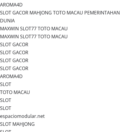
AROMA4D
SLOT GACOR MAHJONG TOTO MACAU PEMERINTAHAN
DUNIA
MAXWIN SLOT77 TOTO MACAU
MAXWIN SLOT77 TOTO MACAU
SLOT GACOR
SLOT GACOR
SLOT GACOR
SLOT GACOR
AROMA4D
SLOT
TOTO MACAU
SLOT
SLOT
espaciomodular.net
SLOT MAHJONG