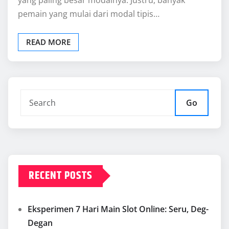
pemain yang mulai dari modal tipis…
READ MORE
Go
RECENT POSTS
Eksperimen 7 Hari Main Slot Online: Seru, Deg-
Degan