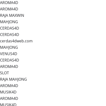
AROMA4D
AROMA4D
RAJA MAXWIN
MAHJONG
CERDAS4D
CERDAS4D
cerdas4dweb.com
MAHJONG
VENUS4D
CERDAS4D
AROMA4D
SLOT
RAJA MAHJONG
AROMA4D
MUSIK4D
AROMA4D
MUSIK4D