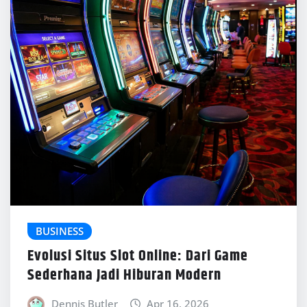
BUSINESS
Evolusi Situs Slot Online: Dari Game
Sederhana Jadi Hiburan Modern
Dennis Butler
Apr 16, 2026