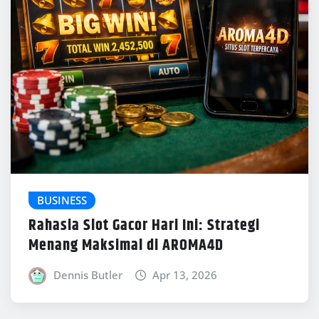
BUSINESS
Rahasia Slot Gacor Hari Ini: Strategi
Menang Maksimal di AROMA4D
Dennis Butler
Apr 13, 2026