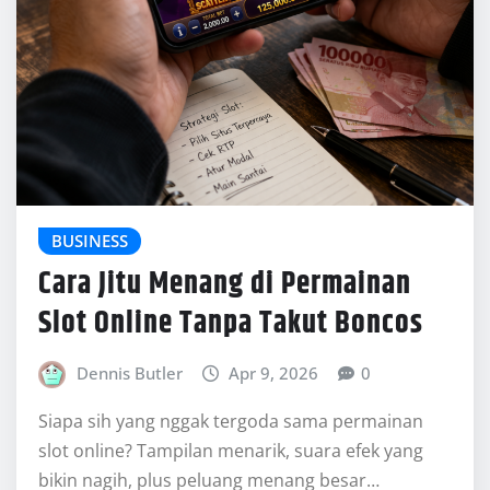
BUSINESS
Cara Jitu Menang di Permainan
Slot Online Tanpa Takut Boncos
Dennis Butler
Apr 9, 2026
0
Siapa sih yang nggak tergoda sama permainan
slot online? Tampilan menarik, suara efek yang
bikin nagih, plus peluang menang besar…