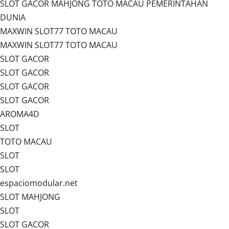
SLOT GACOR MAHJONG TOTO MACAU PEMERINTAHAN
DUNIA
MAXWIN SLOT77 TOTO MACAU
MAXWIN SLOT77 TOTO MACAU
SLOT GACOR
SLOT GACOR
SLOT GACOR
SLOT GACOR
AROMA4D
SLOT
TOTO MACAU
SLOT
SLOT
espaciomodular.net
SLOT MAHJONG
SLOT
SLOT GACOR