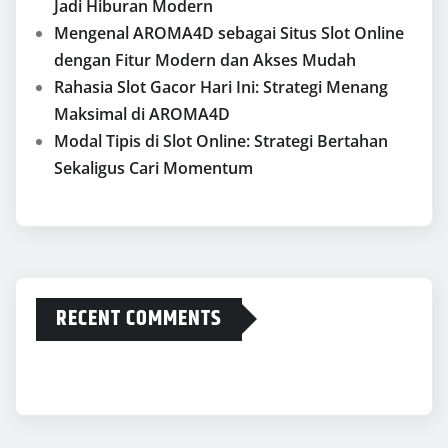
Jadi Hiburan Modern
Mengenal AROMA4D sebagai Situs Slot Online
dengan Fitur Modern dan Akses Mudah
Rahasia Slot Gacor Hari Ini: Strategi Menang
Maksimal di AROMA4D
Modal Tipis di Slot Online: Strategi Bertahan
Sekaligus Cari Momentum
RECENT COMMENTS