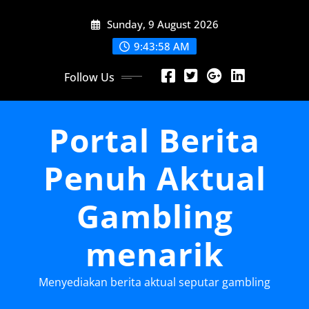
Skip
Sunday, 9 August 2026
to
content
9:43:59 AM
Follow Us
Portal Berita
Penuh Aktual
Gambling
menarik
Menyediakan berita aktual seputar gambling