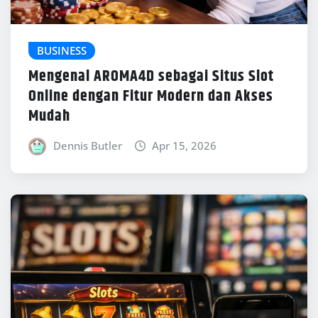
BUSINESS
Mengenal AROMA4D sebagai Situs Slot
Online dengan Fitur Modern dan Akses
Mudah
Dennis Butler
Apr 15, 2026