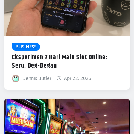
BUSINESS
Eksperimen 7 Hari Main Slot Online:
Seru, Deg-Degan
Dennis Butler
Apr 22, 2026