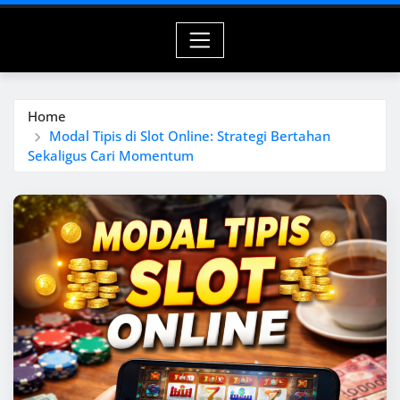
Home
Modal Tipis di Slot Online: Strategi Bertahan
Sekaligus Cari Momentum