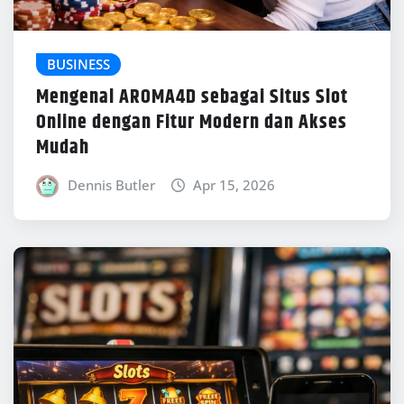
BUSINESS
Mengenal AROMA4D sebagai Situs Slot
Online dengan Fitur Modern dan Akses
Mudah
Dennis Butler
Apr 15, 2026