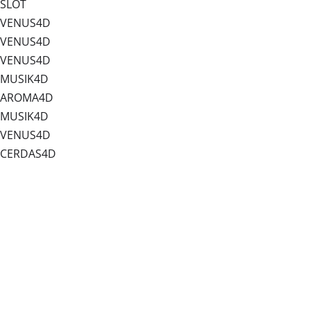
SLOT
VENUS4D
VENUS4D
VENUS4D
MUSIK4D
AROMA4D
MUSIK4D
VENUS4D
CERDAS4D