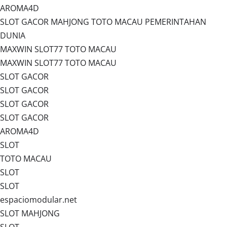
AROMA4D
SLOT GACOR MAHJONG TOTO MACAU PEMERINTAHAN
DUNIA
MAXWIN SLOT77 TOTO MACAU
MAXWIN SLOT77 TOTO MACAU
SLOT GACOR
SLOT GACOR
SLOT GACOR
SLOT GACOR
AROMA4D
SLOT
TOTO MACAU
SLOT
SLOT
espaciomodular.net
SLOT MAHJONG