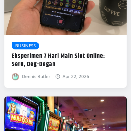
BUSINESS
Eksperimen 7 Hari Main Slot Online:
Seru, Deg-Degan
Dennis Butler
Apr 22, 2026