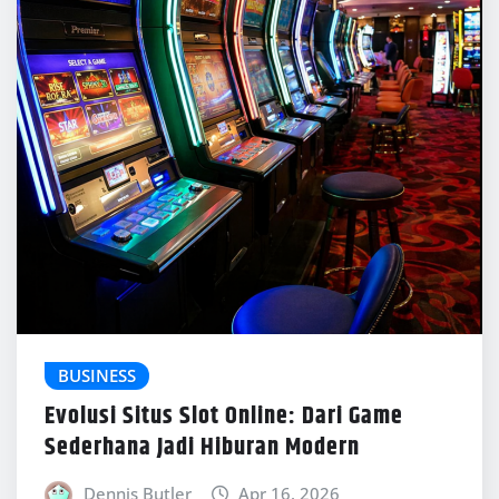
BUSINESS
Evolusi Situs Slot Online: Dari Game
Sederhana Jadi Hiburan Modern
Dennis Butler
Apr 16, 2026