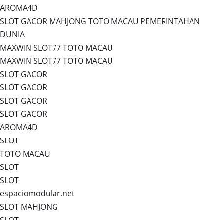
AROMA4D
SLOT GACOR MAHJONG TOTO MACAU PEMERINTAHAN
DUNIA
MAXWIN SLOT77 TOTO MACAU
MAXWIN SLOT77 TOTO MACAU
SLOT GACOR
SLOT GACOR
SLOT GACOR
SLOT GACOR
AROMA4D
SLOT
TOTO MACAU
SLOT
SLOT
espaciomodular.net
SLOT MAHJONG