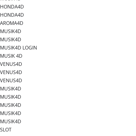
HONDA4D
HONDA4D
AROMA4D
MUSIK4D
MUSIK4D
MUSIK4D LOGIN
MUSIK 4D
VENUS4D
VENUS4D
VENUS4D
MUSIK4D
MUSIK4D
MUSIK4D
MUSIK4D
MUSIK4D
SLOT