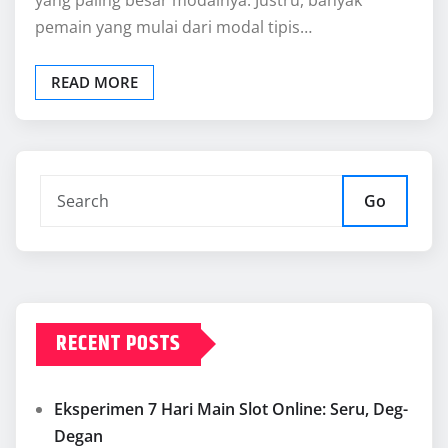
pemain yang mulai dari modal tipis…
READ MORE
Go
RECENT POSTS
Eksperimen 7 Hari Main Slot Online: Seru, Deg-
Degan