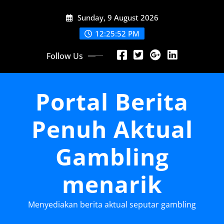
Skip
Sunday, 9 August 2026
to
content
12:25:54 PM
Follow Us
Portal Berita
Penuh Aktual
Gambling
menarik
Menyediakan berita aktual seputar gambling