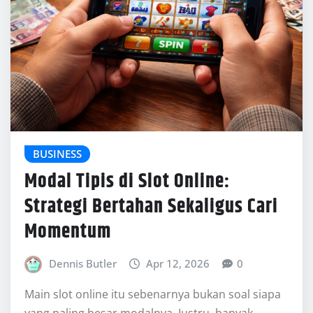
BUSINESS
Modal Tipis di Slot Online:
Strategi Bertahan Sekaligus Cari
Momentum
Dennis Butler
Apr 12, 2026
0
Main slot online itu sebenarnya bukan soal siapa
yang paling besar modalnya. Justru, banyak