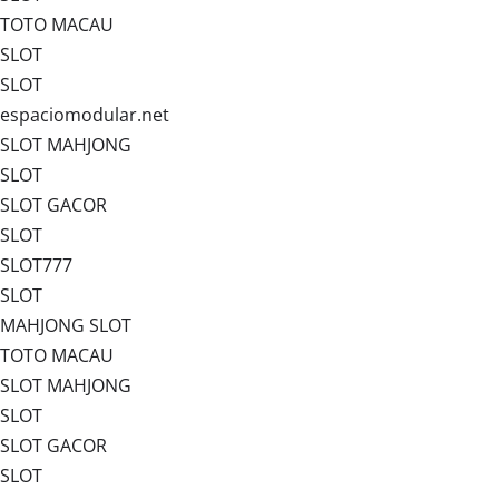
TOTO MACAU
SLOT
SLOT
espaciomodular.net
SLOT MAHJONG
SLOT
SLOT GACOR
SLOT
SLOT777
SLOT
MAHJONG SLOT
TOTO MACAU
SLOT MAHJONG
SLOT
SLOT GACOR
SLOT