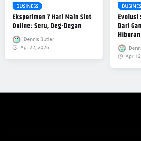
BUSINESS
BUSINES
Eksperimen 7 Hari Main Slot
Evolusi 
Online: Seru, Deg-Degan
Dari Ga
Hiburan
Dennis Butler
Apr 22, 2026
Denni
Apr 16