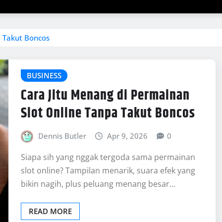
a Takut Boncos
BUSINESS
Cara Jitu Menang di Permainan
Slot Online Tanpa Takut Boncos
Dennis Butler
Apr 9, 2026
0
Siapa sih yang nggak tergoda sama permainan
slot online? Tampilan menarik, suara efek yang
bikin nagih, plus peluang menang besar…
READ MORE