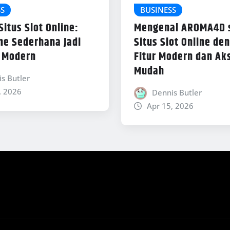
S
BUSINESS
Situs Slot Online:
Mengenal AROMA4D 
me Sederhana Jadi
Situs Slot Online de
 Modern
Fitur Modern dan Ak
Mudah
s Butler
, 2026
Dennis Butler
Apr 15, 2026