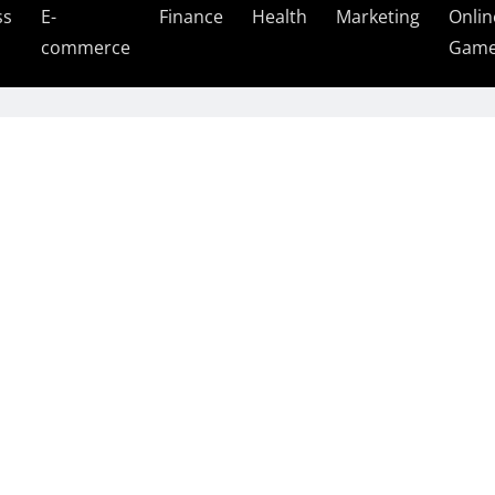
ss
E-
Finance
Health
Marketing
Onlin
commerce
Gam