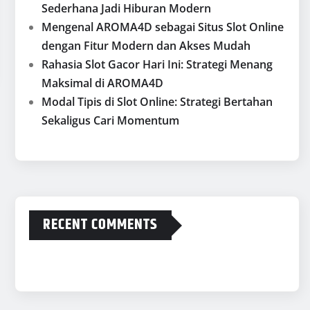
Sederhana Jadi Hiburan Modern
Mengenal AROMA4D sebagai Situs Slot Online
dengan Fitur Modern dan Akses Mudah
Rahasia Slot Gacor Hari Ini: Strategi Menang
Maksimal di AROMA4D
Modal Tipis di Slot Online: Strategi Bertahan
Sekaligus Cari Momentum
RECENT COMMENTS