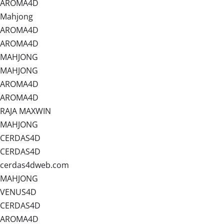
AROMA4D
Mahjong
AROMA4D
AROMA4D
MAHJONG
MAHJONG
AROMA4D
AROMA4D
RAJA MAXWIN
MAHJONG
CERDAS4D
CERDAS4D
cerdas4dweb.com
MAHJONG
VENUS4D
CERDAS4D
AROMA4D