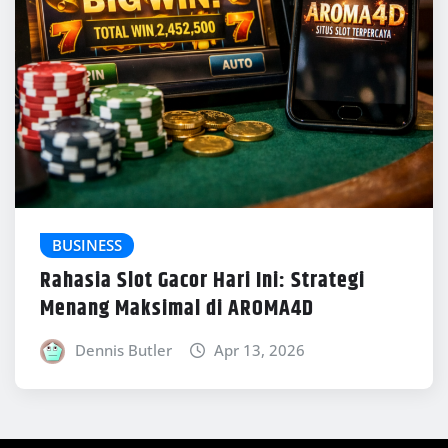
BUSINESS
Rahasia Slot Gacor Hari Ini: Strategi
Menang Maksimal di AROMA4D
Dennis Butler
Apr 13, 2026