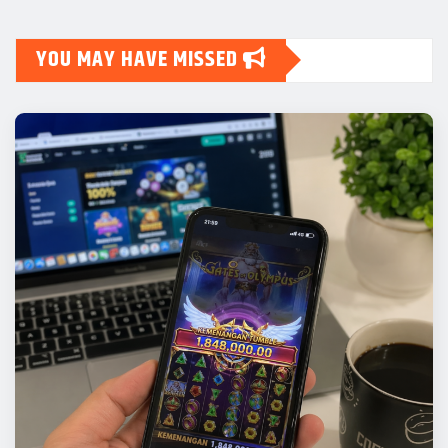
YOU MAY HAVE MISSED