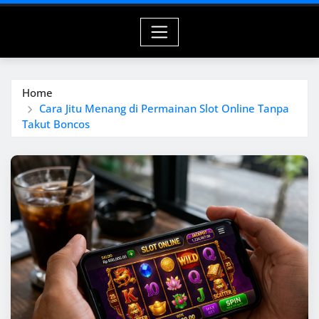
Home
Cara Jitu Menang di Permainan Slot Online Tanpa
Takut Boncos