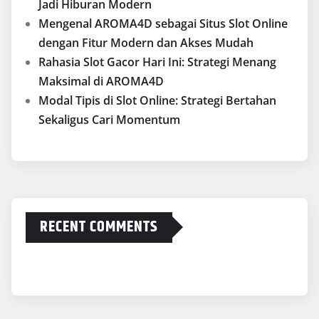
Jadi Hiburan Modern
Mengenal AROMA4D sebagai Situs Slot Online
dengan Fitur Modern dan Akses Mudah
Rahasia Slot Gacor Hari Ini: Strategi Menang
Maksimal di AROMA4D
Modal Tipis di Slot Online: Strategi Bertahan
Sekaligus Cari Momentum
RECENT COMMENTS