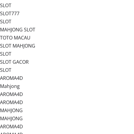
SLOT
SLOT777
SLOT
MAHJONG SLOT
TOTO MACAU
SLOT MAHJONG
SLOT
SLOT GACOR
SLOT
AROMA4D
Mahjong
AROMA4D
AROMA4D
MAHJONG
MAHJONG
AROMA4D