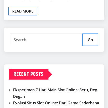
READ MORE
Go
RECENT POSTS
Eksperimen 7 Hari Main Slot Online: Seru, Deg-
Degan
Evolusi Situs Slot Online: Dari Game Sederhana