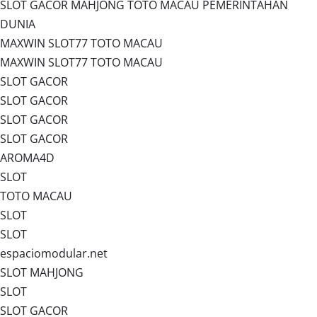
SLOT GACOR MAHJONG TOTO MACAU PEMERINTAHAN
DUNIA
MAXWIN SLOT77 TOTO MACAU
MAXWIN SLOT77 TOTO MACAU
SLOT GACOR
SLOT GACOR
SLOT GACOR
SLOT GACOR
AROMA4D
SLOT
TOTO MACAU
SLOT
SLOT
espaciomodular.net
SLOT MAHJONG
SLOT
SLOT GACOR