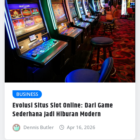
BUSINESS
Evolusi Situs Slot Online: Dari Game
Sederhana Jadi Hiburan Modern
Dennis Butler
Apr 16, 2026