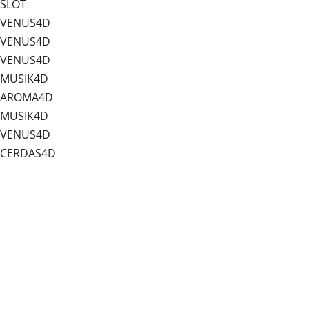
SLOT
VENUS4D
VENUS4D
VENUS4D
MUSIK4D
AROMA4D
MUSIK4D
VENUS4D
CERDAS4D