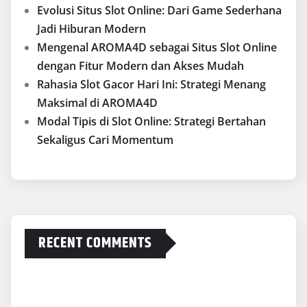
Evolusi Situs Slot Online: Dari Game Sederhana
Jadi Hiburan Modern
Mengenal AROMA4D sebagai Situs Slot Online
dengan Fitur Modern dan Akses Mudah
Rahasia Slot Gacor Hari Ini: Strategi Menang
Maksimal di AROMA4D
Modal Tipis di Slot Online: Strategi Bertahan
Sekaligus Cari Momentum
RECENT COMMENTS