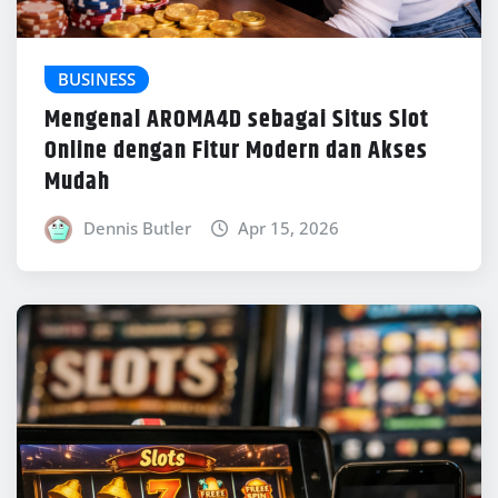
BUSINESS
Mengenal AROMA4D sebagai Situs Slot
Online dengan Fitur Modern dan Akses
Mudah
Dennis Butler
Apr 15, 2026