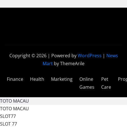
Copyright © 2026 | Powered by
WordPress
|
News
Mart
by ThemeArile
Finance
Health
Marketing
Online
Pet
Pro
Games
Care
TOTO MACAU
TOTO MACAU
SLOT77
SLOT 77