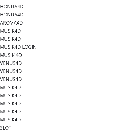
HONDA4D
HONDA4D
AROMA4D
MUSIK4D
MUSIK4D
MUSIK4D LOGIN
MUSIK 4D
VENUS4D
VENUS4D
VENUS4D
MUSIK4D
MUSIK4D
MUSIK4D
MUSIK4D
MUSIK4D
SLOT