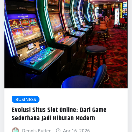
BUSINESS
Evolusi Situs Slot Online: Dari Game
Sederhana Jadi Hiburan Modern
Dennis Butler
Apr 16, 2026