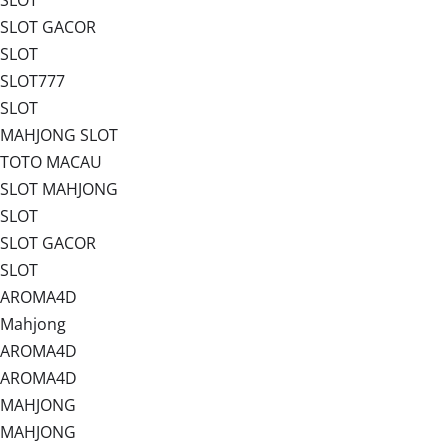
SLOT
SLOT GACOR
SLOT
SLOT777
SLOT
MAHJONG SLOT
TOTO MACAU
SLOT MAHJONG
SLOT
SLOT GACOR
SLOT
AROMA4D
Mahjong
AROMA4D
AROMA4D
MAHJONG
MAHJONG