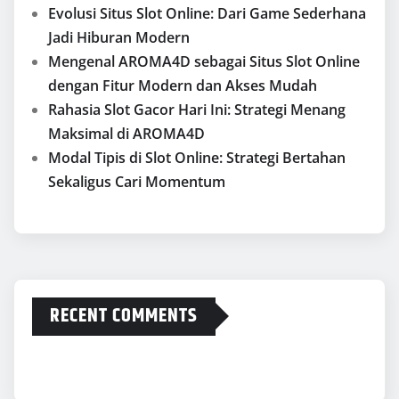
Evolusi Situs Slot Online: Dari Game Sederhana
Jadi Hiburan Modern
Mengenal AROMA4D sebagai Situs Slot Online
dengan Fitur Modern dan Akses Mudah
Rahasia Slot Gacor Hari Ini: Strategi Menang
Maksimal di AROMA4D
Modal Tipis di Slot Online: Strategi Bertahan
Sekaligus Cari Momentum
RECENT COMMENTS