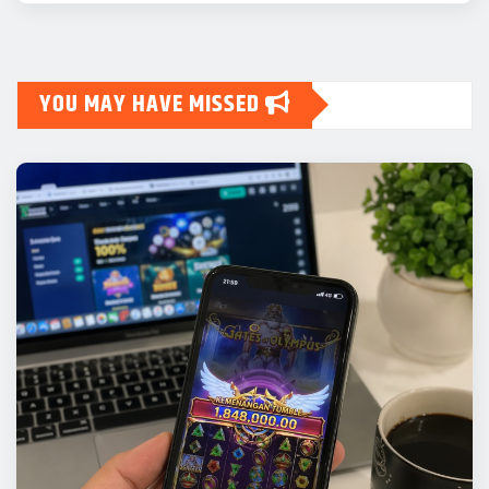
YOU MAY HAVE MISSED