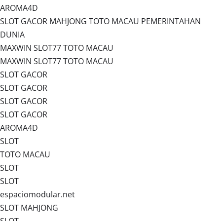
AROMA4D
SLOT GACOR MAHJONG TOTO MACAU PEMERINTAHAN
DUNIA
MAXWIN SLOT77 TOTO MACAU
MAXWIN SLOT77 TOTO MACAU
SLOT GACOR
SLOT GACOR
SLOT GACOR
SLOT GACOR
AROMA4D
SLOT
TOTO MACAU
SLOT
SLOT
espaciomodular.net
SLOT MAHJONG